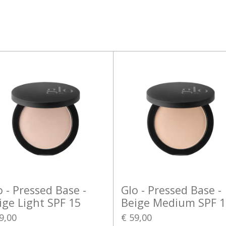
l
e
a
e
l
r
n
e
o - Pressed Base -
Glo - Pressed Base -
ige Light SPF 15
Beige Medium SPF 1
9,00
€ 59,00