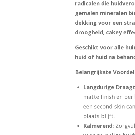
radicalen die huidver
gemalen mineralen bi
dekking voor een stra
droogheid, cakey effe
Geschikt voor alle hu
huid of huid na behan
Belangrijkste Voordel
Langdurige Draagti
matte finish en per
een second-skin can
plaats blijft.
Kalmerend:
Zorgvul