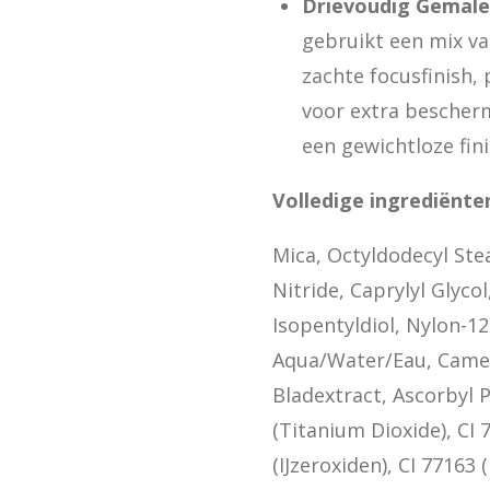
Drievoudig Gemale
gebruikt een mix va
zachte focusfinish,
voor extra bescher
een gewichtloze fini
Volledige ingrediënten
Mica, Octyldodecyl Ste
Nitride, Caprylyl Glyc
Isopentyldiol, Nylon-12,
Aqua/Water/Eau, Camel
Bladextract, Ascorbyl P
(Titanium Dioxide), CI 
(IJzeroxiden), CI 77163