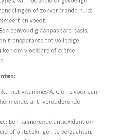
types, van roodheid of gevoelige
handelingen of zonverbrande huid;
almeert en voedt.
Een eenvoudig aanpasbare basis,
n transparante tot volledige
uiken om vloeibare of crème
n.
ënten:
jkt met vitamines A, C en E voor een
hermende, anti-verouderende
ct:
Een kalmerende antioxidant om
eid of ontstekingen te verzachten.