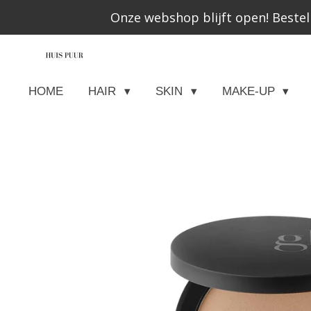
Onze webshop blijft open! Bestel
Ga
direct
naar
de
HOME
HAIR
SKIN
MAKE-UP
hoofdinhoud