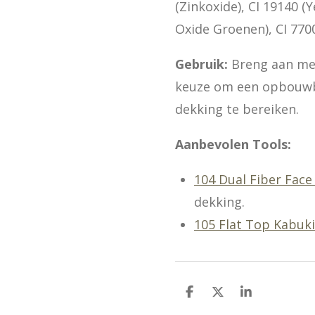
(Zinkoxide), CI 19140 (
Oxide Groenen), CI 770
Gebruik:
Breng aan met
keuze om een opbouwba
dekking te bereiken.
Aanbevolen Tools:
104 Dual Fiber Face
dekking.
105 Flat Top Kabuk
D
D
S
e
e
h