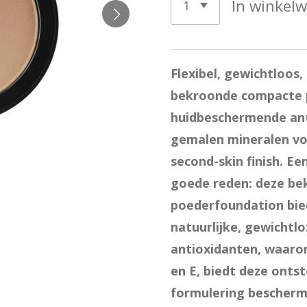
In winkel
Flexibel, gewichtloos,
bekroonde compacte p
huidbeschermende ant
gemalen mineralen voo
second-skin finish. Ee
goede reden: deze b
poederfoundation bie
natuurlijke, gewichtlo
antioxidanten, waaro
en E, biedt deze onts
formulering beschermi