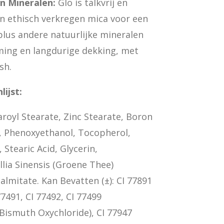
n Mineralen:
Glo is talkvrij en
n ethisch verkregen mica voor een
 plus andere natuurlijke mineralen
ming en langdurige dekking, met
sh.
lijst:
aroyl Stearate, Zinc Stearate, Boron
ol, Phenoxyethanol, Tocopherol,
 Stearic Acid, Glycerin,
lia Sinensis (Groene Thee)
almitate. Kan Bevatten (±): CI 77891
77491, CI 77492, CI 77499
 (Bismuth Oxychloride), CI 77947