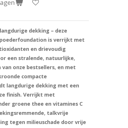
wagen
 langdurige dekking – deze
oederfoundation is verrijkt met
ioxidanten en drievoudig
r een stralende, natuurlijke,
n van onze bestsellers, en met
ekroonde compacte
dt langdurige dekking met een
ze finish. Verrijkt met
nder groene thee en vitamines C
tekingsremmende, talkvrije
ng tegen milieuschade door vrije