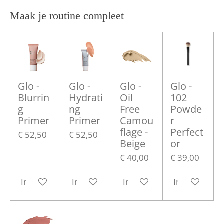
Maak je routine compleet
Glo -
Glo -
Glo -
Glo -
Blurrin
Hydrati
Oil
102
g
ng
Free
Powde
Primer
Primer
Camou
r
flage -
Perfect
€ 52,50
€ 52,50
Beige
or
€ 40,00
€ 39,00
In winkelwagen
In winkelwagen
In winkelwagen
In winkelwa