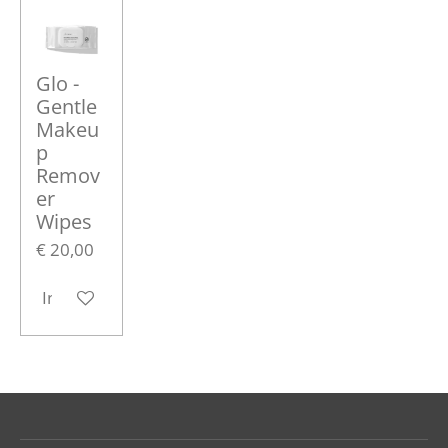
Glo -
Gentle
Makeu
p
Remov
er
Wipes
€ 20,00
In winkelwagen