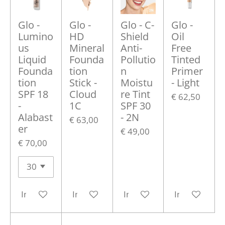
Glo -
Glo -
Glo - C-
Glo -
Lumino
HD
Shield
Oil
us
Mineral
Anti-
Free
Liquid
Founda
Pollutio
Tinted
Founda
tion
n
Primer
tion
Stick -
Moistu
- Light
SPF 18
Cloud
re Tint
€ 62,50
-
1C
SPF 30
Alabast
- 2N
€ 63,00
er
€ 49,00
€ 70,00
In winkelwagen
In winkelwagen
In winkelwagen
In winkelwa