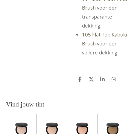
Brush
voor een
transparante
dekking.
105 Flat Top Kabuki
Brush
voor een
vollere dekking.
D
D
S
D
e
e
h
e
l
e
a
l
e
l
r
e
n
e
n
Vind jouw tint