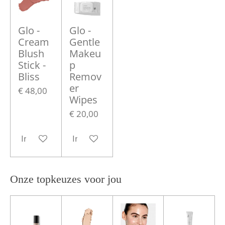
Glo -
Glo -
Cream
Gentle
Blush
Makeu
Stick -
p
Bliss
Remov
er
€ 48,00
Wipes
€ 20,00
In winkelwagen
In winkelwagen
Onze topkeuzes voor jou