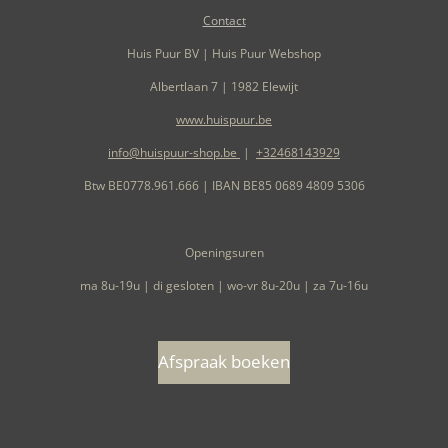
Contact
Huis Puur BV | Huis Puur Webshop
Albertlaan 7 | 1982 Elewijt
www.huispuur.be
info@huispuur-shop.be
|
+32468143929
Btw BE0778.961.666 | IBAN BE85 0689 4809 5306
Openingsuren
ma 8u-19u | di gesloten | wo-vr 8u-20u | za 7u-16u
Afspraak boeken