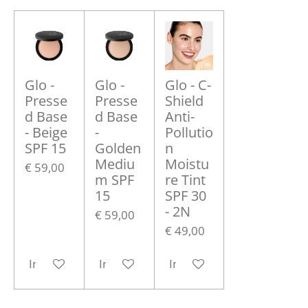
Glo -
Glo -
Glo - C-
Presse
Presse
Shield
d Base
d Base
Anti-
- Beige
-
Pollutio
SPF 15
Golden
n
Mediu
Moistu
€ 59,00
m SPF
re Tint
15
SPF 30
- 2N
€ 59,00
€ 49,00
In winkelwagen
In winkelwagen
In winkelwagen