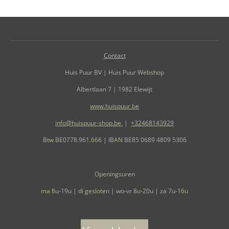
Contact
Huis Puur BV | Huis Puur Webshop
Albertlaan 7 | 1982 Elewijt
www.huispuur.be
info@huispuur-shop.be
|
+32468143929
Btw BE0778.961.666 | IBAN BE85 0689 4809 5306
Openingsuren
ma 8u-19u | di gesloten | wo-vr 8u-20u | za 7u-16u