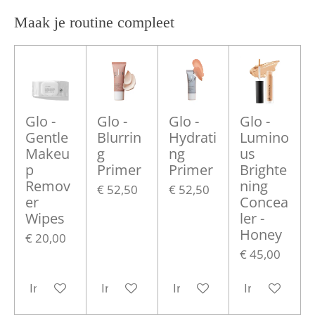
Maak je routine compleet
Glo -
Glo -
Glo -
Glo -
Gentle
Blurrin
Hydrati
Lumino
Makeu
g
ng
us
p
Primer
Primer
Brighte
Remov
ning
€ 52,50
€ 52,50
er
Concea
Wipes
ler -
Honey
€ 20,00
€ 45,00
In winkelwagen
In winkelwagen
In winkelwagen
In winkelwa