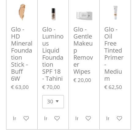
Glo -
Glo -
Glo -
Glo -
HD
Lumino
Gentle
Oil
Mineral
us
Makeu
Free
Founda
Liquid
p
Tinted
tion
Founda
Remov
Primer
Stick -
tion
er
-
Buff
SPF 18
Wipes
Mediu
6W
- Tahini
m
€ 20,00
€ 63,00
€ 70,00
€ 62,50
In winkelwagen
In winkelwagen
In winkelwagen
In winkelwa