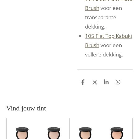
Brush
voor een
transparante
dekking.
105 Flat Top Kabuki
Brush
voor een
vollere dekking.
D
D
S
D
e
e
h
e
l
e
a
l
e
l
r
e
n
e
n
Vind jouw tint