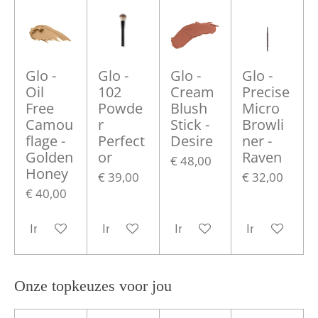
Glo -
Glo -
Glo -
Glo -
Oil
102
Cream
Precise
Free
Powde
Blush
Micro
Camou
r
Stick -
Browli
flage -
Perfect
Desire
ner -
Golden
or
Raven
€ 48,00
Honey
€ 39,00
€ 32,00
€ 40,00
In winkelwagen
In winkelwagen
In winkelwagen
In winkelwa
Onze topkeuzes voor jou