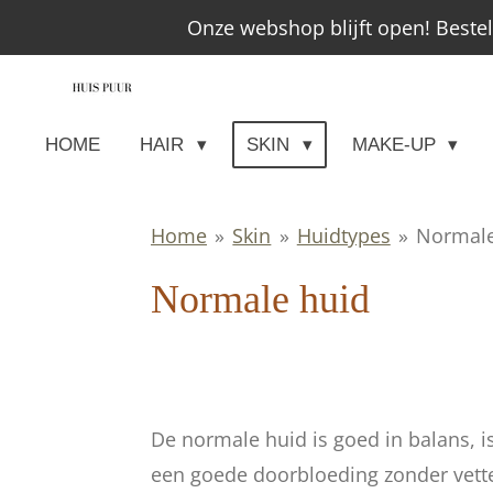
Onze webshop blijft open! Beste
Ga
direct
naar
de
HOME
HAIR
SKIN
MAKE-UP
hoofdinhoud
Home
»
Skin
»
Huidtypes
»
Normale
Normale huid
De normale huid is goed in balans, i
een goede doorbloeding zonder vette 