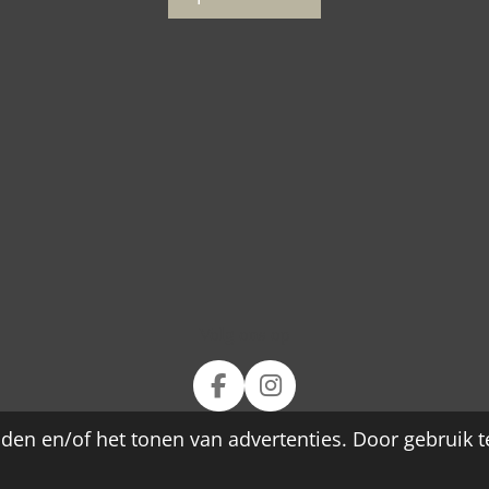
Volg ons op
F
I
a
n
den en/of het tonen van advertenties. Door gebruik t
c
s
e
t
b
a