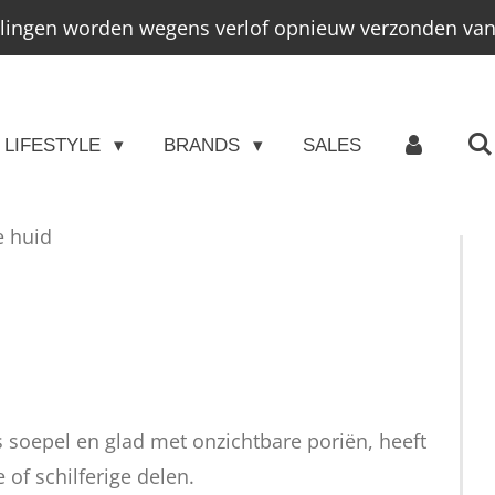
llingen worden wegens verlof opnieuw verzonden vana
LIFESTYLE
BRANDS
SALES
 huid
s soepel en glad met onzichtbare poriën, heeft
of schilferige delen.