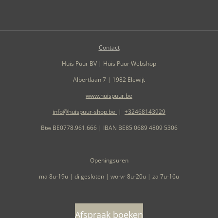
Contact
Huis Puur BV | Huis Puur Webshop
Albertlaan 7 | 1982 Elewijt
www.huispuur.be
info@huispuur-shop.be
|
+32468143929
Btw BE0778.961.666 | IBAN BE85 0689 4809 5306
Openingsuren
ma 8u-19u | di gesloten | wo-vr 8u-20u | za 7u-16u
Afspraak boeken