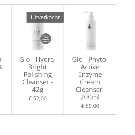
Uitverkocht
a-
Glo - Hydra-
Glo - Phyto-
A
Bright
Active
-
Polishing
Enzyme
Cleanser -
Cream
42g
Cleanser-
200ml
€ 52,00
€ 50,00