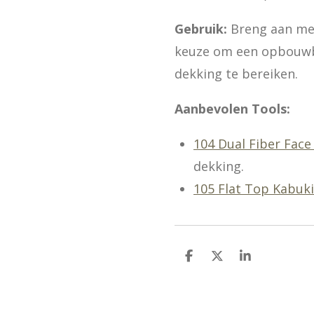
Gebruik:
Breng aan met
keuze om een opbouwba
dekking te bereiken.
Aanbevolen Tools:
104 Dual Fiber Face
dekking.
105 Flat Top Kabuk
D
D
S
e
e
h
l
e
a
e
l
r
n
e