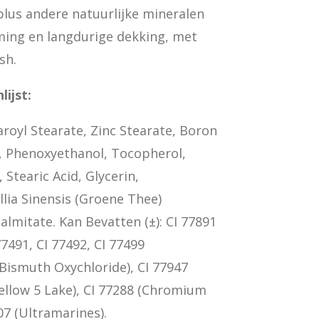
 plus andere natuurlijke mineralen
ming en langdurige dekking, met
sh.
lijst:
aroyl Stearate, Zinc Stearate, Boron
ol, Phenoxyethanol, Tocopherol,
 Stearic Acid, Glycerin,
lia Sinensis (Groene Thee)
almitate. Kan Bevatten (±): CI 77891
77491, CI 77492, CI 77499
 (Bismuth Oxychloride), CI 77947
Yellow 5 Lake), CI 77288 (Chromium
07 (Ultramarines).