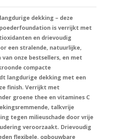
 langdurige dekking – deze
oederfoundation is verrijkt met
ioxidanten en drievoudig
r een stralende, natuurlijke,
n van onze bestsellers, en met
ekroonde compacte
dt langdurige dekking met een
ze finish. Verrijkt met
nder groene thee en vitamines C
tekingsremmende, talkvrije
ng tegen milieuschade door vrije
oudering veroorzaakt. Drievoudig
eden flexibele, opbouwbare