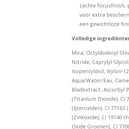
zachte focusfinish,
voor extra bescher
een gewichtloze fini
Volledige ingrediënten
Mica, Octyldodecyl Ste
Nitride, Caprylyl Glyc
Isopentyldiol, Nylon-12,
Aqua/Water/Eau, Camel
Bladextract, Ascorbyl P
(Titanium Dioxide), CI 
(IJzeroxiden), CI 77163
(Zinkoxide), CI 19140 (
Oxide Groenen), CI 770