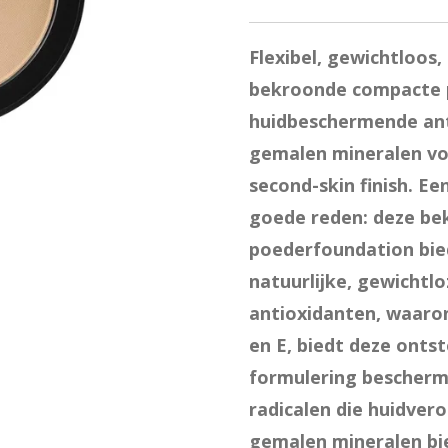
Flexibel, gewichtloos,
bekroonde compacte p
huidbeschermende ant
gemalen mineralen voo
second-skin finish. Ee
goede reden: deze b
poederfoundation bie
natuurlijke, gewichtlo
antioxidanten, waaro
en E, biedt deze onts
formulering beschermi
radicalen die huidver
gemalen mineralen bi