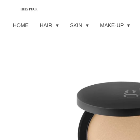
Ga
direct
HOME
HAIR
SKIN
MAKE-UP
naar
de
hoofdinhoud