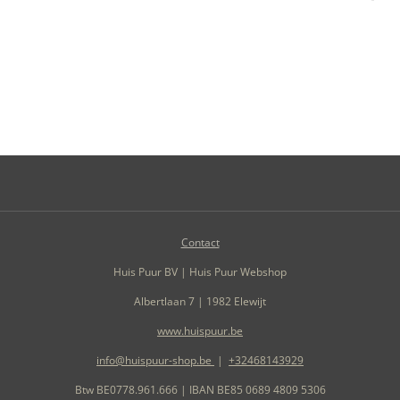
Contact
Huis Puur BV | Huis Puur Webshop
Albertlaan 7 | 1982 Elewijt
www.huispuur.be
info@huispuur-shop.be
|
+32468143929
Btw BE0778.961.666 | IBAN BE85 0689 4809 5306