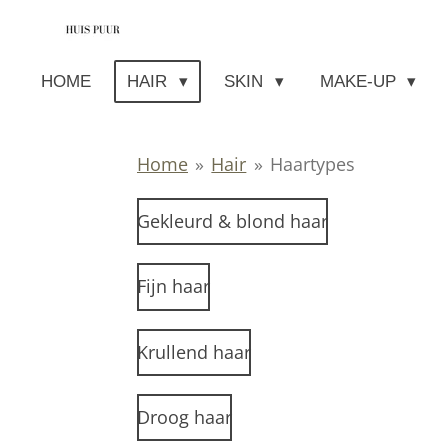
Ga
direct
HOME
HAIR
SKIN
MAKE-UP
naar
de
hoofdinhoud
Home
»
Hair
»
Haartypes
Gekleurd & blond haar
Fijn haar
Krullend haar
Droog haar