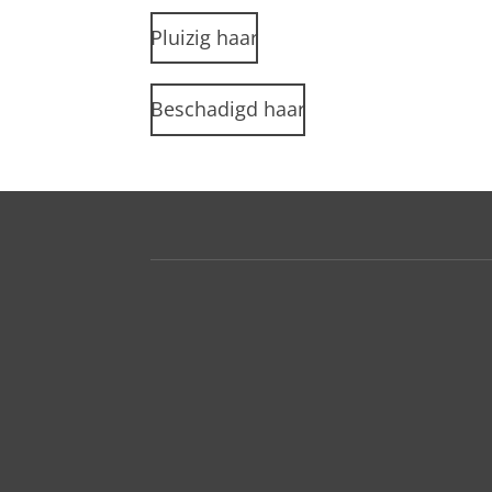
Pluizig haar
Beschadigd haar