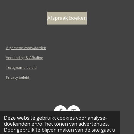
Afspraak boeken
Algemene voorwaarden
Verzending & Afhaling
Terugname beleid
Privacy beleid
Volg ons op
F
I
Deze website gebruikt cookies voor analyse-
a
n
© 2020 - 2026 Huis Puur
doeleinden en/of het tonen van advertenties.
c
s
Door gebruik te blijven maken van de site gaat u
e
t