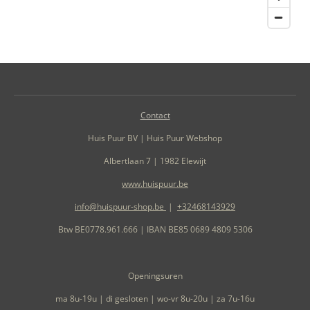
Contact
Huis Puur BV | Huis Puur Webshop
Albertlaan 7 | 1982 Elewijt
www.huispuur.be
info@huispuur-shop.be
|
+32468143929
Btw BE0778.961.666 | IBAN BE85 0689 4809 5306
Openingsuren
ma 8u-19u | di gesloten | wo-vr 8u-20u | za 7u-16u