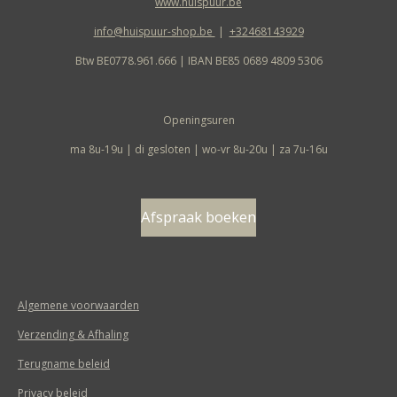
www.huispuur.be
info@huispuur-shop.be
|
+32468143929
Btw BE0778.961.666 | IBAN BE85 0689 4809 5306
Openingsuren
ma 8u-19u | di gesloten | wo-vr 8u-20u | za 7u-16u
Afspraak boeken
Algemene voorwaarden
Verzending & Afhaling
Terugname beleid
Privacy beleid