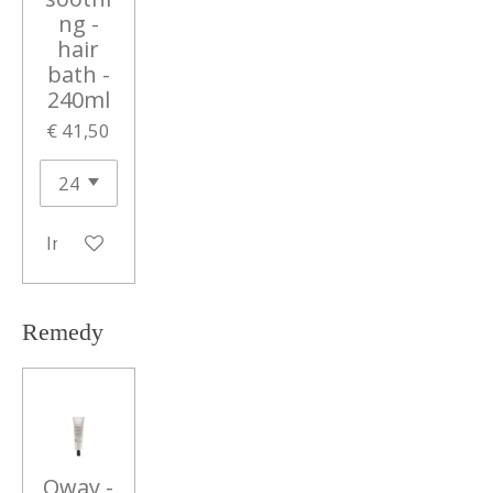
ng -
hair
bath -
240ml
€ 41,50
In winkelwagen
Remedy
Oway -