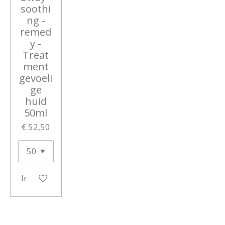
soothi
ng -
remed
y -
Treat
ment
gevoeli
ge
huid
50ml
€ 52,50
In winkelwagen