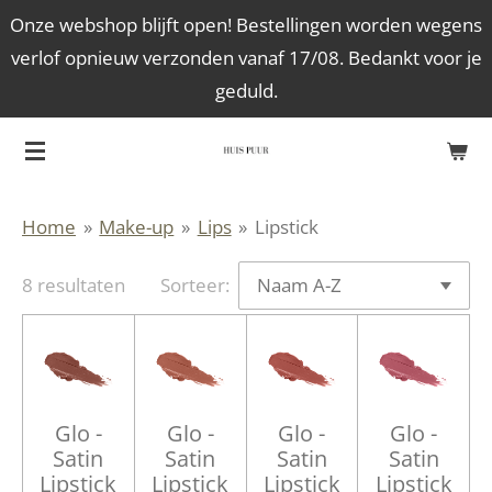
Onze webshop blijft open! Bestellingen worden wegens
Ga
verlof opnieuw verzonden vanaf 17/08. Bedankt voor je
direct
geduld.
naar
de
hoofdinhoud
Home
»
Make-up
»
Lips
»
Lipstick
8 resultaten
Sorteer:
Glo -
Glo -
Glo -
Glo -
Satin
Satin
Satin
Satin
Lipstick
Lipstick
Lipstick
Lipstick