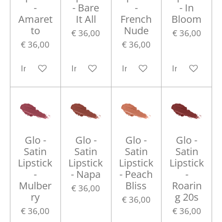
-
- Bare
-
- In
Amaret
It All
French
Bloom
to
Nude
€ 36,00
€ 36,00
€ 36,00
€ 36,00
In winkelwagen
In winkelwagen
In winkelwagen
In winkelwa
Glo -
Glo -
Glo -
Glo -
Satin
Satin
Satin
Satin
Lipstick
Lipstick
Lipstick
Lipstick
-
- Napa
- Peach
-
Mulber
Bliss
Roarin
€ 36,00
ry
g 20s
€ 36,00
€ 36,00
€ 36,00