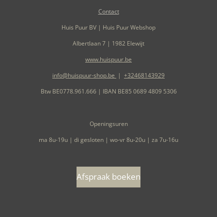
Contact
Huis Puur BV | Huis Puur Webshop
Albertlaan 7 | 1982 Elewijt
www.huispuur.be
info@huispuur-shop.be
|
+32468143929
Btw BE0778.961.666 | IBAN BE85 0689 4809 5306
Openingsuren
ma 8u-19u | di gesloten | wo-vr 8u-20u | za 7u-16u
Afspraak boeken