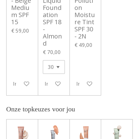
- Beige
Liquid
Polluti
Mediu
Found
on
m SPF
ation
Moistu
15
SPF 18
re Tint
-
SPF 30
€ 59,00
Almon
- 2N
d
€ 49,00
€ 70,00
In winkelwagen
In winkelwagen
In winkelwagen
Onze topkeuzes voor jou