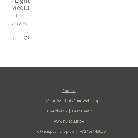
- Light
Mediu
m
€ 62,50
In winkelwagen
Contact
Huis Puur BV | Huis Puur Webshop
Albertlaan 7 | 1982 Elewijt
www.huispuur.be
info@huispuur-shop.be
|
+32468143929