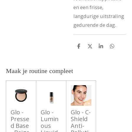
en een frisse,
langdurige uitstraling
gedurende de dag.
D
D
S
D
e
e
h
e
l
e
a
l
e
l
r
e
n
e
n
Maak je routine compleet
Glo -
Glo -
Glo - C-
Presse
Lumin
Shield
d Base
ous
Anti-