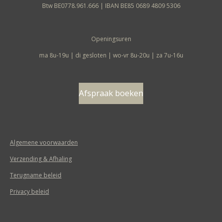
Btw BE0778.961.666 | IBAN BE85 0689 4809 5306
Openingsuren
ma 8u-19u | di gesloten | wo-vr 8u-20u | za 7u-16u
Afspraak boeken
Algemene voorwaarden
Verzending & Afhaling
Terugname beleid
Privacy beleid