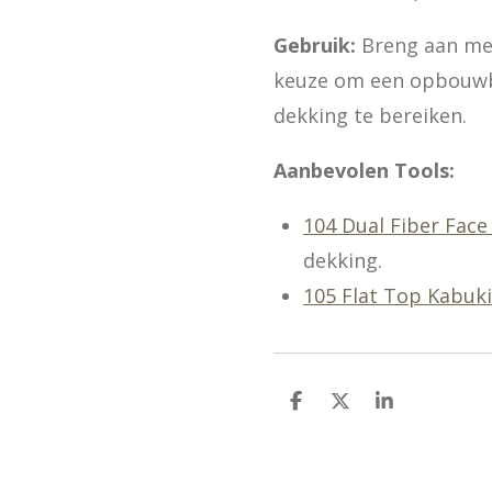
Gebruik:
Breng aan met
keuze om een opbouwba
dekking te bereiken.
Aanbevolen Tools:
104 Dual Fiber Face
dekking.
105 Flat Top Kabuk
D
D
S
e
e
h
l
e
a
e
l
r
n
e