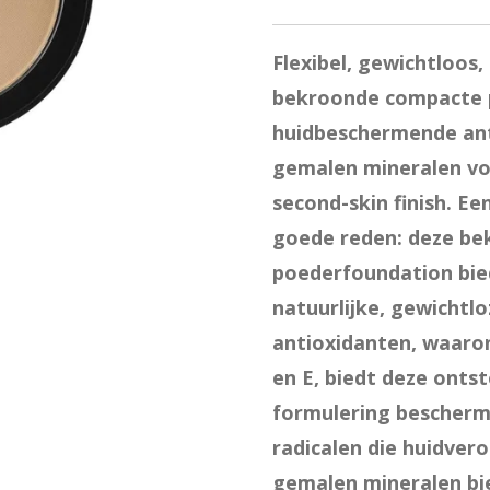
Flexibel, gewichtloos,
bekroonde compacte p
huidbeschermende ant
gemalen mineralen voo
second-skin finish. Ee
goede reden: deze b
poederfoundation bie
natuurlijke, gewichtlo
antioxidanten, waaro
en E, biedt deze onts
formulering beschermi
radicalen die huidver
gemalen mineralen bi