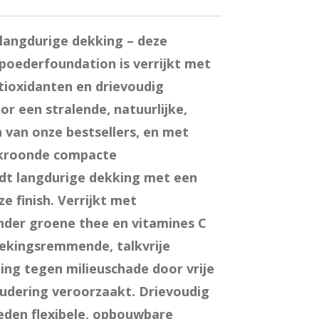
 langdurige dekking – deze
oederfoundation is verrijkt met
ioxidanten en drievoudig
r een stralende, natuurlijke,
n van onze bestsellers, en met
ekroonde compacte
dt langdurige dekking met een
ze finish. Verrijkt met
nder groene thee en vitamines C
tekingsremmende, talkvrije
ng tegen milieuschade door vrije
oudering veroorzaakt. Drievoudig
eden flexibele, opbouwbare