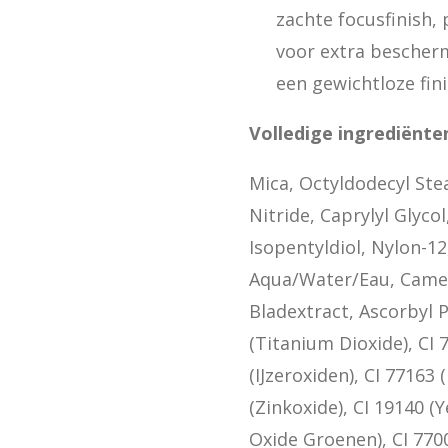
zachte focusfinish,
voor extra bescher
een gewichtloze fini
Volledige ingrediënten
Mica, Octyldodecyl Ste
Nitride, Caprylyl Glyc
Isopentyldiol, Nylon-12,
Aqua/Water/Eau, Camel
Bladextract, Ascorbyl P
(Titanium Dioxide), CI 
(IJzeroxiden), CI 77163
(Zinkoxide), CI 19140 (
Oxide Groenen), CI 770