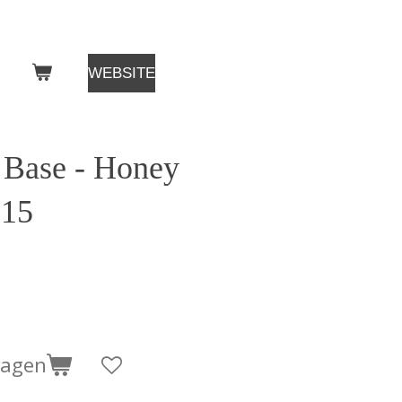
WEBSITE
d Base - Honey
 15
wagen