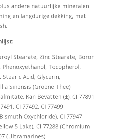
 plus andere natuurlijke mineralen
ming en langdurige dekking, met
sh.
lijst:
aroyl Stearate, Zinc Stearate, Boron
ol, Phenoxyethanol, Tocopherol,
 Stearic Acid, Glycerin,
lia Sinensis (Groene Thee)
almitate. Kan Bevatten (±): CI 77891
77491, CI 77492, CI 77499
 (Bismuth Oxychloride), CI 77947
Yellow 5 Lake), CI 77288 (Chromium
07 (Ultramarines).