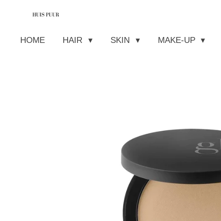
Ga
direct
HOME
HAIR
SKIN
MAKE-UP
naar
de
hoofdinhoud