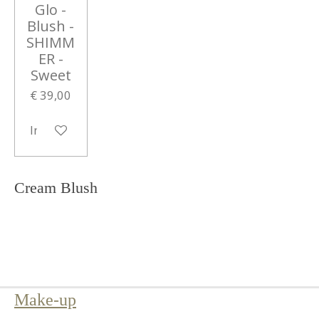
Glo -
Blush -
SHIMM
ER -
Sweet
€ 39,00
In winkelwagen
Cream Blush
Make-up