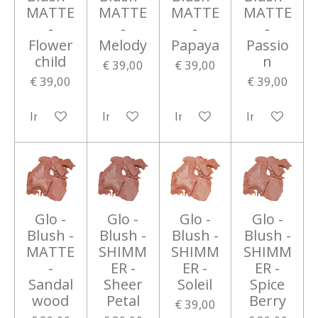
MATTE
MATTE
MATTE
MATTE
-
-
-
-
Flower
Melody
Papaya
Passio
child
n
€ 39,00
€ 39,00
€ 39,00
€ 39,00
In winkelwagen
In winkelwagen
In winkelwagen
In winkelwa
Glo -
Glo -
Glo -
Glo -
Blush -
Blush -
Blush -
Blush -
MATTE
SHIMM
SHIMM
SHIMM
-
ER -
ER -
ER -
Sandal
Sheer
Soleil
Spice
wood
Petal
Berry
€ 39,00