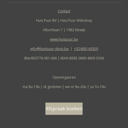
Contact
Huis Puur BV | Huis Puur Webshop
Albertlaan 7 | 1982 Elewijt
www.huispuur.be
info@huispuur-shop.be
|
+32468143929
Btw BE0778.961.666 | IBAN BE85 0689 4809 5306
Openingsuren
ma 8u-19u | di gesloten | wo-vr 8u-20u | za 7u-16u
Afspraak boeken