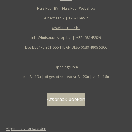
Huis Puur BV | Huis Puur Webshop
Albertlaan 7 | 1982 Elewijt
www.huispuur.be
info@huispuur-shop.be
|
+32468143929
Btw BE0778.961.666 | IBAN BE85 0689 4809 5306
Openingsuren
ma 8u-19u | di gesloten | wo-vr 8u-20u | za 7u-16u
Afspraak boeken
Algemene voorwaarden