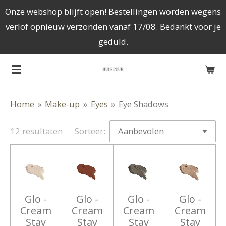
Onze webshop blijft open! Bestellingen worden wegens
Ga
verlof opnieuw verzonden vanaf 17/08. Bedankt voor je
direct
geduld.
naar
de
hoofdinhoud
Home
»
Make-up
»
Eyes
»
Eye Shadows
12 resultaten
Sorteer:
Glo -
Glo -
Glo -
Glo -
Cream
Cream
Cream
Cream
Stay
Stay
Stay
Stay