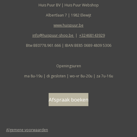
Huis Puur BV | Huis Puur Webshop
Albertlaan 7 | 1982 Elewijt
www.huispuur.be
info@huispuur-shop.be
|
+32468143929
Btw BE0778.961.666 | IBAN BE85 0689 4809 5306
Openingsuren
ma 8u-19u | di gesloten | wo-vr 8u-20u | za 7u-16u
Afspraak boeken
Algemene voorwaarden