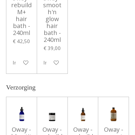
rebuild
smoot
M+
h'n
hair
glow
bath -
hair
240ml
bath -
240ml
€ 42,50
€ 39,00
In winkelwagen
In winkelwagen
Verzorging
Oway -
Oway -
Oway -
Oway -