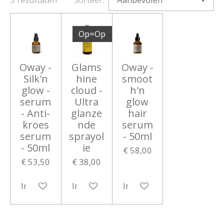
Op=Op
Oway -
Glams
Oway -
Silk'n
hine
smoot
glow -
cloud -
h'n
serum
Ultra
glow
- Anti-
glanze
hair
kroes
nde
serum
serum
sprayol
- 50ml
- 50ml
ie
€ 58,00
€ 53,50
€ 38,00
In winkelwagen
In winkelwagen
In winkelwagen