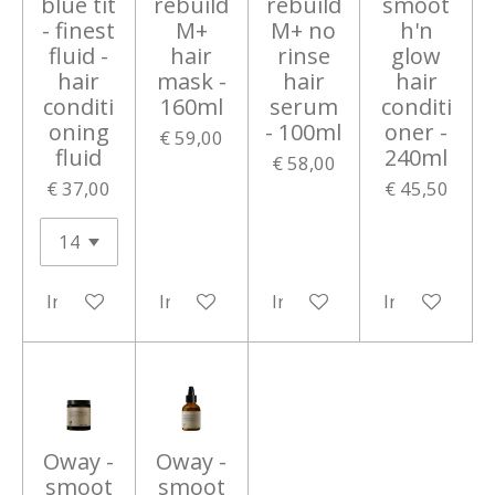
blue tit
rebuild
rebuild
smoot
- finest
M+
M+ no
h'n
fluid -
hair
rinse
glow
hair
mask -
hair
hair
conditi
160ml
serum
conditi
oning
- 100ml
oner -
€ 59,00
fluid
240ml
€ 58,00
€ 37,00
€ 45,50
In winkelwagen
In winkelwagen
In winkelwagen
In winkelwa
Oway -
Oway -
smoot
smoot