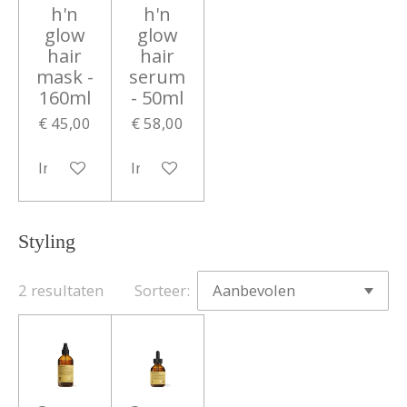
h'n
h'n
glow
glow
hair
hair
mask -
serum
160ml
- 50ml
€ 45,00
€ 58,00
In winkelwagen
In winkelwagen
Styling
2 resultaten
Sorteer: