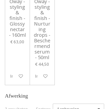
Oway -
Oway -
styling
styling
&
&
finish -
finish -
Glossy
Nurtur
nectar
ing
- 160ml
drops -
Besche
€ 63,00
rmend
serum
- 50ml
€ 44,50
In winkelwagen
In winkelwagen
Afwerking
3 resultaten
Sorteer: