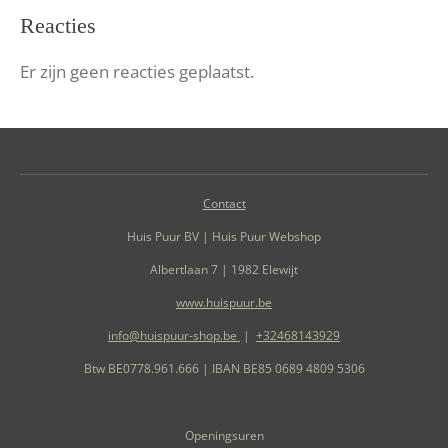
Reacties
Er zijn geen reacties geplaatst.
Contact
Huis Puur BV | Huis Puur Webshop
Albertlaan 7 | 1982 Elewijt
www.huispuur.be
info@huispuur-shop.be
|
+32468143929
Btw BE0778.961.666 | IBAN BE85 0689 4809 5306
Openingsuren