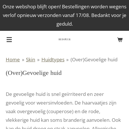
Onze webshop blijft open! Bestellingen worden wegens
Ga
verlof opnieuw verzonden vanaf 17/08. Bedankt voor je
direct
geduld.
naar
de
hoofdinhoud
Home
»
Skin
»
Huidtypes
»
(Over)Gevoelige huid
(Over)Gevoelige huid
De gevoelige huid is snel geïrriteerd en zeer
gevoelig voor weersinvloeden. De haarvaatjes zijn
vaak overgevoelig (couperose) en de rode,
vlekkerige huid kan soms branderig aanvoelen. Ook
kan de huid droog en strak aanvoelen. Allergische