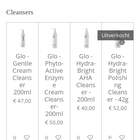
Cleansers
Uitverkocht
Glo -
Glo -
Glo -
Glo -
Gentle
Phyto-
Hydra-
Hydra-
Cream
Active
Bright
Bright
Cleans
Enzym
AHA
Polishi
er
e
Cleans
ng
200ml
Cream
er -
Cleans
Cleans
200ml
er - 42g
€ 47,00
er-
€ 40,00
€ 52,00
200ml
€ 50,00
In winkelwagen
In winkelwagen
In winkelwagen
Houd mij op