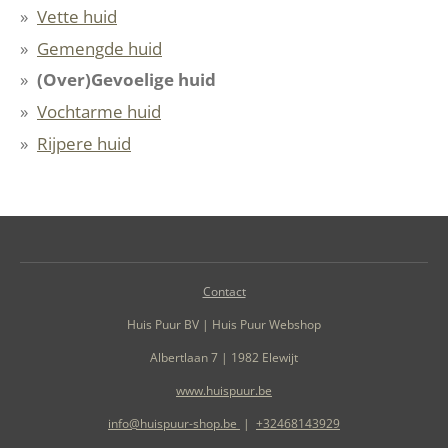
Vette huid
Gemengde huid
(Over)Gevoelige huid
Vochtarme huid
Rijpere huid
Contact
Huis Puur BV | Huis Puur Webshop
Albertlaan 7 | 1982 Elewijt
www.huispuur.be
info@huispuur-shop.be
|
+32468143929