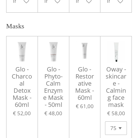
In winkelwagen
In winkelwagen
In winkelwagen
In winkelwa
Masks
Glo -
Glo -
Glo -
Oway -
Charco
Phyto-
Restor
skincar
al
Calm
ative
e -
Detox
Enzym
Mask -
Calmin
Mask -
e Mask
60ml
g face
60ml
- 50ml
mask
€ 61,00
€ 52,00
€ 48,00
€ 58,00