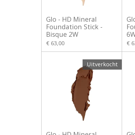
Glo - HD Mineral
Gl
Foundation Stick -
Fo
Bisque 2W
6
€ 63,00
€ 6
Uitverkocht
Glo - HD Mineral
Gl