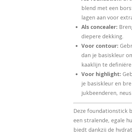
blend met een borst
lagen aan voor extr
Als concealer:
Breng
diepere dekking.
Voor contour:
Gebru
dan je basiskleur o
kaaklijn te definiëre
Voor highlight:
Gebr
je basiskleur en br
jukbeenderen, neus
Deze foundationstick b
een stralende, egale hu
biedt dankzij de hydr