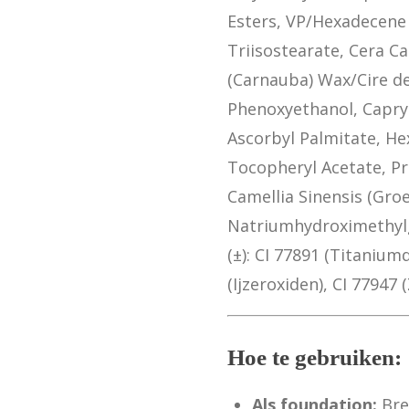
Esters, VP/Hexadecene 
Triisostearate, Cera C
(Carnauba) Wax/Cire d
Phenoxyethanol, Capryly
Ascorbyl Palmitate, Hex
Tocopheryl Acetate, P
Camellia Sinensis (Gro
Natriumhydroximethylg
(±): CI 77891 (Titaniumd
(Ijzeroxiden), CI 77947 
Hoe te gebruiken:
Als foundation:
Bre