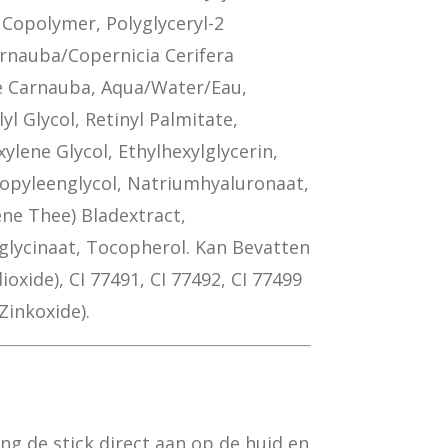
Copolymer, Polyglyceryl-2
arnauba/Copernicia Cerifera
e Carnauba, Aqua/Water/Eau,
l Glycol, Retinyl Palmitate,
ylene Glycol, Ethylhexylglycerin,
ropyleenglycol, Natriumhyaluronaat,
ene Thee) Bladextract,
lycinaat, Tocopherol. Kan Bevatten
ioxide), CI 77491, CI 77492, CI 77499
(Zinkoxide).
ng de stick direct aan op de huid en