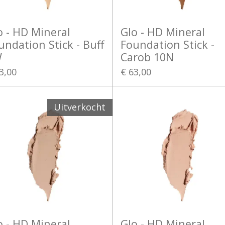
o - HD Mineral
Glo - HD Mineral
undation Stick - Buff
Foundation Stick -
W
Carob 10N
3,00
€ 63,00
Uitverkocht
o - HD Mineral
Glo - HD Mineral