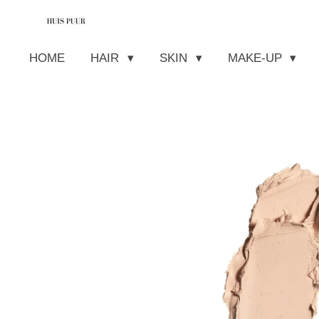
Ga
direct
HOME
HAIR
SKIN
MAKE-UP
naar
de
hoofdinhoud