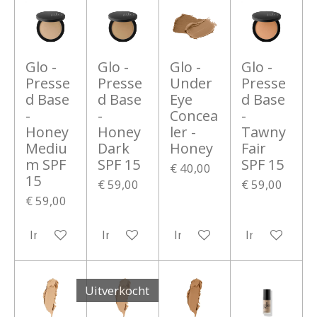
Glo -
Glo -
Glo -
Glo -
Presse
Presse
Under
Presse
d Base
d Base
Eye
d Base
-
-
Concea
-
Honey
Honey
ler -
Tawny
Mediu
Dark
Honey
Fair
m SPF
SPF 15
SPF 15
€ 40,00
15
€ 59,00
€ 59,00
€ 59,00
In winkelwagen
In winkelwagen
In winkelwagen
In winkelwa
Uitverkocht