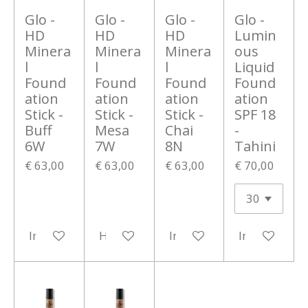
Glo -
Glo -
Glo -
Glo -
HD
HD
HD
Lumin
Minera
Minera
Minera
ous
l
l
l
Liquid
Found
Found
Found
Found
ation
ation
ation
ation
Stick -
Stick -
Stick -
SPF 18
Buff
Mesa
Chai
-
6W
7W
8N
Tahini
€ 63,00
€ 63,00
€ 63,00
€ 70,00
In winkelwagen
Houd mij op de hoogte
In winkelwagen
In winkelwa