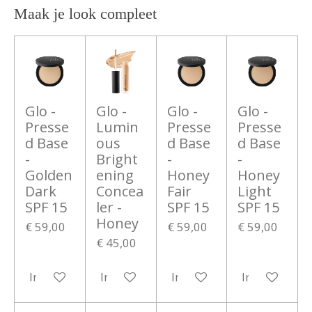
Maak je look compleet
Glo -
Glo -
Glo -
Glo -
Presse
Lumin
Presse
Presse
d Base
ous
d Base
d Base
-
Bright
-
-
Golden
ening
Honey
Honey
Dark
Concea
Fair
Light
SPF 15
ler -
SPF 15
SPF 15
Honey
€ 59,00
€ 59,00
€ 59,00
€ 45,00
In winkelwagen
In winkelwagen
In winkelwagen
In winkelwa