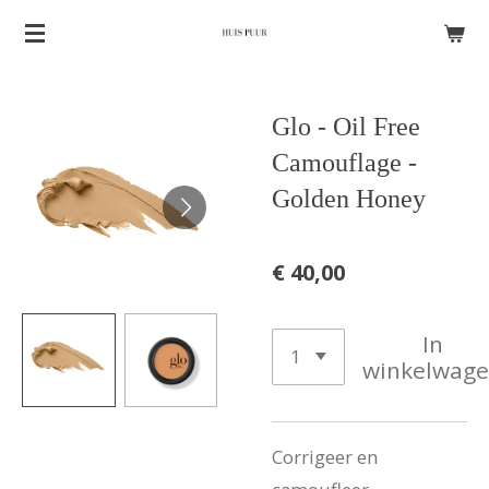
Ga
direct
naar
Glo - Oil Free
de
hoofdinhoud
Camouflage -
Golden Honey
€ 40,00
In
winkelwag
Corrigeer en