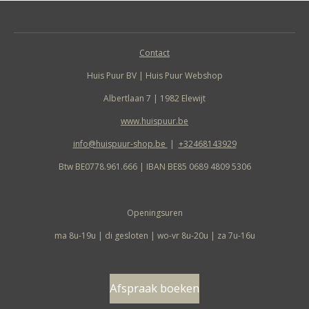
Contact
Huis Puur BV | Huis Puur Webshop
Albertlaan 7 | 1982 Elewijt
www.huispuur.be
info@huispuur-shop.be
|
+32468143929
Btw BE0778.961.666 | IBAN BE85 0689 4809 5306
Openingsuren
ma 8u-19u | di gesloten | wo-vr 8u-20u | za 7u-16u
Afspraak boeken