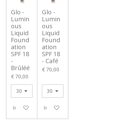
Glo -
Glo -
Lumin
Lumin
ous
ous
Liquid
Liquid
Found
Found
ation
ation
SPF 18
SPF 18
-
- Café
Brûléé
€ 70,00
€ 70,00
In winkelwagen
In winkelwagen