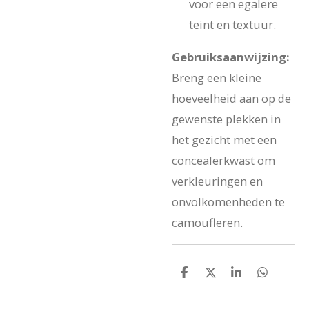
voor een egalere
teint en textuur.
Gebruiksaanwijzing:
Breng een kleine
hoeveelheid aan op de
gewenste plekken in
het gezicht met een
concealerkwast om
verkleuringen en
onvolkomenheden te
camoufleren.
D
D
S
D
e
e
h
e
l
e
a
l