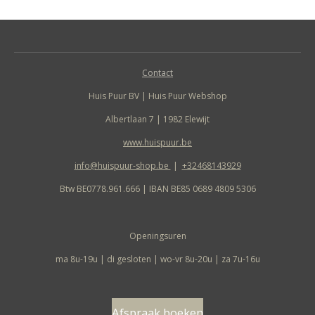
Contact
Huis Puur BV | Huis Puur Webshop
Albertlaan 7 | 1982 Elewijt
www.huispuur.be
info@huispuur-shop.be
|
+32468143929
Btw BE0778.961.666 | IBAN BE85 0689 4809 5306
Openingsuren
ma 8u-19u | di gesloten | wo-vr 8u-20u | za 7u-16u
Afspraak boeken