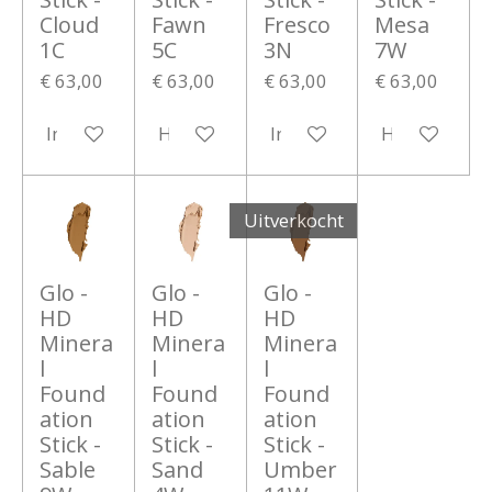
Cloud
Fawn
Fresco
Mesa
1C
5C
3N
7W
€ 63,00
€ 63,00
€ 63,00
€ 63,00
In winkelwagen
Houd mij op de hoogte
In winkelwagen
Houd mij op
Uitverkocht
Glo -
Glo -
Glo -
HD
HD
HD
Minera
Minera
Minera
l
l
l
Found
Found
Found
ation
ation
ation
Stick -
Stick -
Stick -
Sable
Sand
Umber