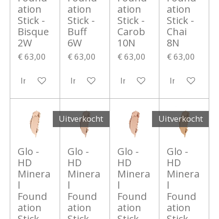
ation
ation
ation
ation
Stick -
Stick -
Stick -
Stick -
Bisque
Buff
Carob
Chai
2W
6W
10N
8N
€ 63,00
€ 63,00
€ 63,00
€ 63,00
In winkelwagen
In winkelwagen
In winkelwagen
In winkelwa
Uitverkocht
Uitverkocht
Glo -
Glo -
Glo -
Glo -
HD
HD
HD
HD
Minera
Minera
Minera
Minera
l
l
l
l
Found
Found
Found
Found
ation
ation
ation
ation
Stick -
Stick -
Stick -
Stick -