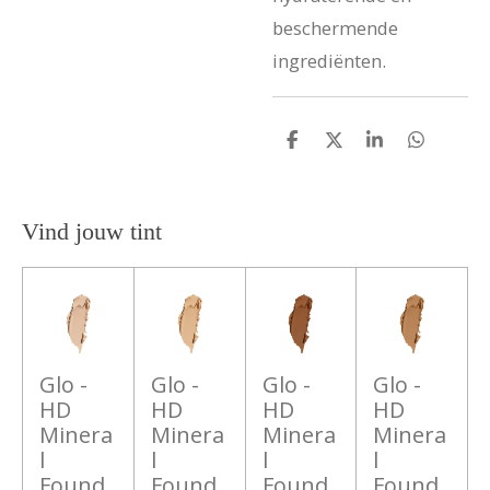
beschermende
ingrediënten.
D
D
S
D
e
e
h
e
l
e
a
l
e
l
r
e
n
e
n
Vind jouw tint
Glo -
Glo -
Glo -
Glo -
HD
HD
HD
HD
Minera
Minera
Minera
Minera
l
l
l
l
Found
Found
Found
Found