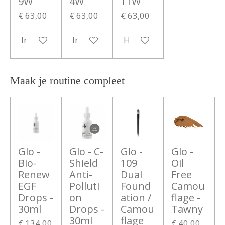
9W
4W
11W
€ 63,00
€ 63,00
€ 63,00
In winkelwagen
In winkelwagen
Houd mij op de hoogte
Maak je routine compleet
Glo -
Glo - C-
Glo -
Glo -
Bio-
Shield
109
Oil
Renew
Anti-
Dual
Free
EGF
Polluti
Found
Camou
Drops -
on
ation /
flage -
30ml
Drops -
Camou
Tawny
30ml
flage
€ 134,00
€ 40,00