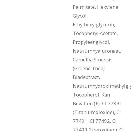
Palmitate, Hexylene
Glycol,
Ethylhexylglycerin,
Tocopheryl Acetate,
Propyleenglycol,
Natriumhyaluronaat,
Camellia Sinensis
(Groene Thee)
Bladextract,
Natriumhydroximethylgly
Tocopherol. Kan
Bevatten (±): CI 77891
(Titaniumdioxide), CI
77491, CI 77492, CI
77499 (Ijzeroxiden), CI