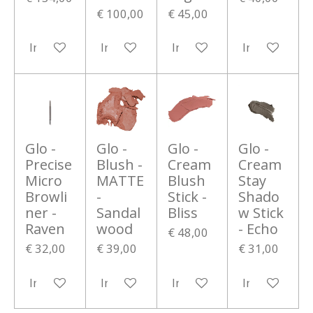
€ 100,00
€ 45,00
In winkelwagen
In winkelwagen
In winkelwagen
In winkelwa
Glo -
Glo -
Glo -
Glo -
Precise
Blush -
Cream
Cream
Micro
MATTE
Blush
Stay
Browli
-
Stick -
Shado
ner -
Sandal
Bliss
w Stick
Raven
wood
- Echo
€ 48,00
€ 32,00
€ 39,00
€ 31,00
In winkelwagen
In winkelwagen
In winkelwagen
In winkelwa