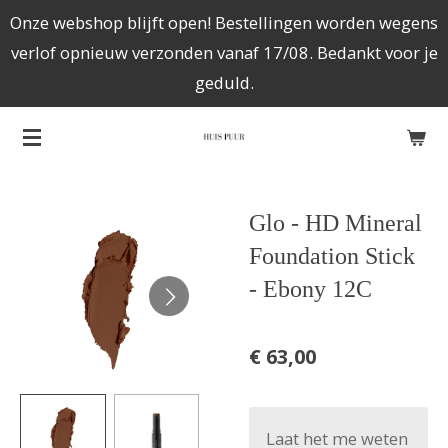
Onze webshop blijft open! Bestellingen worden wegens
Ga
verlof opnieuw verzonden vanaf 17/08. Bedankt voor je
direct
geduld.
naar
de
hoofdinhoud
Glo - HD Mineral
Foundation Stick
- Ebony 12C
€ 63,00
Laat het me weten