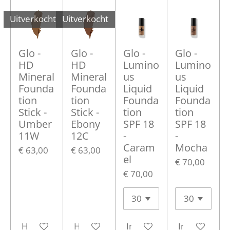
Uitverkocht
Uitverkocht
Glo -
Glo -
Glo -
Glo -
HD
HD
Lumino
Lumino
Mineral
Mineral
us
us
Founda
Founda
Liquid
Liquid
tion
tion
Founda
Founda
Stick -
Stick -
tion
tion
Umber
Ebony
SPF 18
SPF 18
11W
12C
-
-
Caram
Mocha
€ 63,00
€ 63,00
el
€ 70,00
€ 70,00
Houd mij op de hoogte
Houd mij op de hoogte
In winkelwagen
In winkelwa