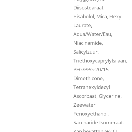
Diisostearaat,
Bisabolol, Mica, Hexyl
Laurate,
Aqua/Water/Eau,
Niacinamide,
Salicylzuur,
Triethoxycaprylylsilaan,
PEG/PPG-20/15
Dimethicone,
Tetrahexyldecyl
Ascorbaat, Glycerine,
Zeewater,
Fenoxyethanol,
Saccharide Isomeraat.
Kan bevatten (±): CI