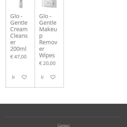
Glo -
Glo -
Gentle
Gentle
Cream
Makeu
Cleans
p
er
Remov
200ml
er
Wipes
€ 47,00
€ 20,00
In winkelwagen
In winkelwagen
Contact