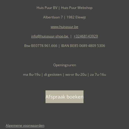
Huis Puur BV | Huis Puur Webshop
Albertlaan 7 | 1982 Elewijt
www.huispuur.be
info@huispuur-shop.be
|
+32468143929
Btw BE0778.961.666 | IBAN BE85 0689 4809 5306
Openingsuren
ma 8u-19u | di gesloten | wo-vr 8u-20u | za 7u-16u
Afspraak boeken
Algemene voorwaarden