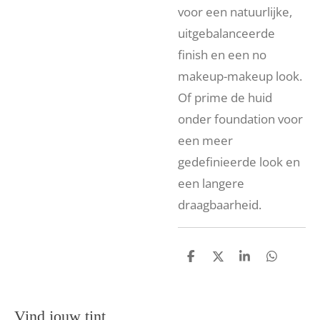
voor een natuurlijke,
uitgebalanceerde
finish en een no
makeup-makeup look.
Of prime de huid
onder foundation voor
een meer
gedefinieerde look en
een langere
draagbaarheid.
D
D
S
D
e
e
h
e
l
e
a
l
e
l
r
e
n
e
n
Vind jouw tint