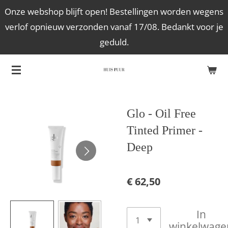
Onze webshop blijft open! Bestellingen worden wegens
Ga
verlof opnieuw verzonden vanaf 17/08. Bedankt voor je
direct
geduld.
naar
de
hoofdinhoud
Glo - Oil Free
Tinted Primer -
Deep
€ 62,50
In
winkelwage