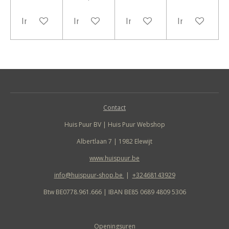
In winkelwagen
In winkelwagen
In winkelwagen
In winkelwa
Contact
Huis Puur BV | Huis Puur Webshop
Albertlaan 7 | 1982 Elewijt
www.huispuur.be
info@huispuur-shop.be
|
+32468143929
Btw BE0778.961.666 | IBAN BE85 0689 4809 5306
Openingsuren