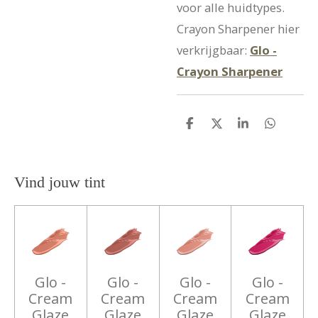
voor alle huidtypes.
Crayon Sharpener hier
verkrijgbaar:
Glo -
Crayon Sharpener
D
D
S
D
e
e
h
e
l
e
a
l
e
l
r
e
n
e
n
Vind jouw tint
Glo -
Glo -
Glo -
Glo -
Cream
Cream
Cream
Cream
Glaze
Glaze
Glaze
Glaze