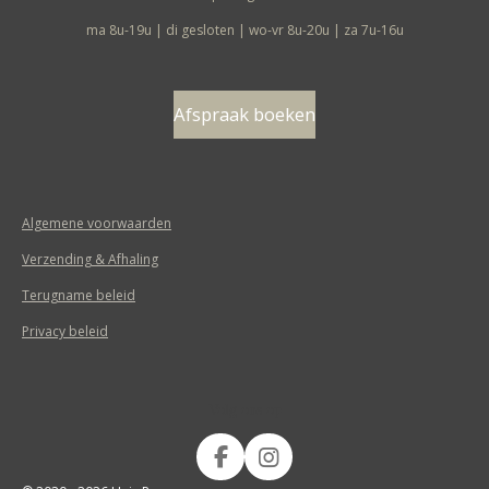
ma 8u-19u | di gesloten | wo-vr 8u-20u | za 7u-16u
Afspraak boeken
Algemene voorwaarden
Verzending & Afhaling
Terugname beleid
Privacy beleid
Volg ons op
F
I
a
n