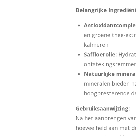
Belangrijke Ingrediën
Antioxidantcomple
en groene thee-ext
kalmeren.
Saffloerolie:
Hydrat
ontstekingsremmen
Natuurlijke minera
mineralen bieden na
hoogpresterende de
Gebruiksaanwijzing:
Na het aanbrengen van 
hoeveelheid aan met d