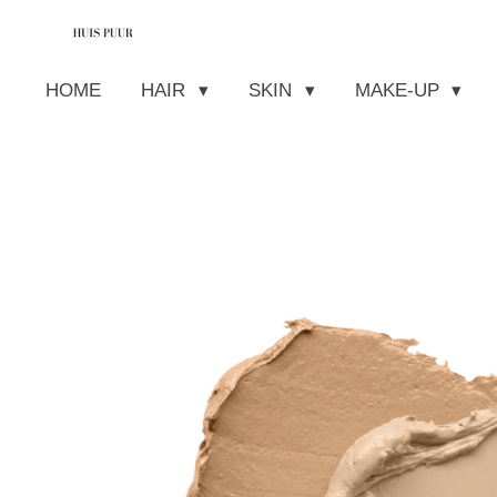
Ga
direct
HOME
HAIR
SKIN
MAKE-UP
naar
de
hoofdinhoud