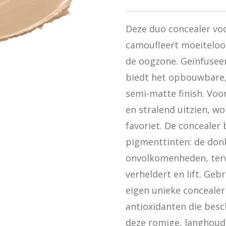
Deze duo concealer voo
camoufleert moeiteloo
de oogzone. Geïnfusee
biedt het opbouwbare,
semi-matte finish. Voor
en stralend uitzien, w
favoriet. De concealer
pigmenttinten: de donk
onvolkomenheden, terwi
verheldert en lift. Ge
eigen unieke concealer
antioxidanten die besc
deze romige, langhoud