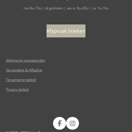
ma 8u-19u | di gesloten | wo-vr 8u-20u | za 7u-16u
Afspraak boeken
Algemene voorwaarden
Verzending & Afhaling
Terugname beleid
Privacy beleid
Volg ons op
F
I
a
n