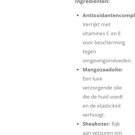
Ingrediënten:
Antioxidantencompl
Verrijkt met
vitamines C en E
voor bescherming
tegen
omgevingsinvloeden.
Mangozaadolie:
Een luxe
verzorgende olie
die de huid voedt
en de elasticiteit
verhoogt.
Sheaboter:
Rijk
aan vetzuren om