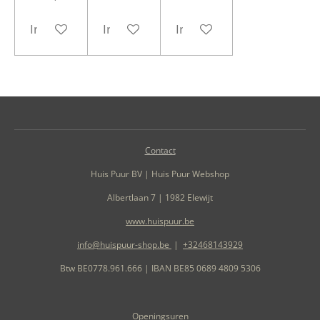
In winkelwagen
In winkelwagen
In winkelwagen
Contact
Huis Puur BV | Huis Puur Webshop
Albertlaan 7 | 1982 Elewijt
www.huispuur.be
info@huispuur-shop.be
|
+32468143929
Btw BE0778.961.666 | IBAN BE85 0689 4809 5306
Openingsuren