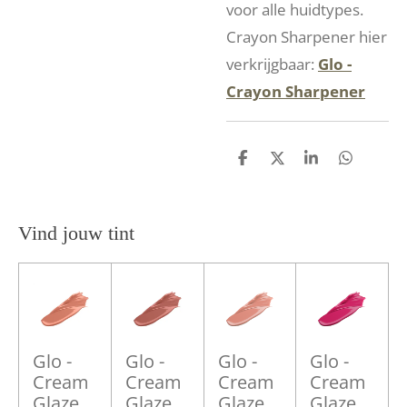
voor alle huidtypes.
Crayon Sharpener hier
verkrijgbaar:
Glo -
Crayon Sharpener
D
D
S
D
e
e
h
e
l
e
a
l
e
l
r
e
n
e
n
Vind jouw tint
Glo -
Glo -
Glo -
Glo -
Cream
Cream
Cream
Cream
Glaze
Glaze
Glaze
Glaze