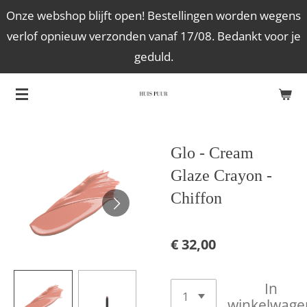
Onze webshop blijft open! Bestellingen worden wegens
Ga
verlof opnieuw verzonden vanaf 17/08. Bedankt voor je
direct
geduld.
naar
de
hoofdinhoud
Glo - Cream
Glaze Crayon -
Chiffon
€ 32,00
In
winkelwage