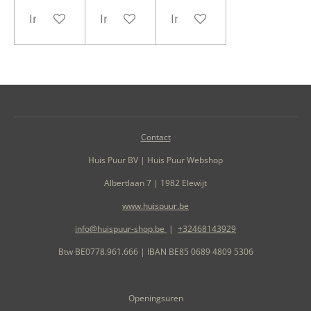
In winkelwagen
In winkelwagen
In winkelwagen
Contact
Huis Puur BV | Huis Puur Webshop
Albertlaan 7 | 1982 Elewijt
www.huispuur.be
info@huispuur-shop.be
|
+32468143929
Btw BE0778.961.666 | IBAN BE85 0689 4809 5306
Openingsuren