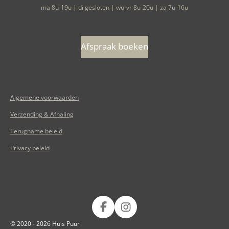
ma 8u-19u | di gesloten | wo-vr 8u-20u | za 7u-16u
Afspraak boeken
Algemene voorwaarden
Verzending & Afhaling
Terugname beleid
Privacy beleid
Volg ons op
F
I
a
n
© 2020 - 2026 Huis Puur