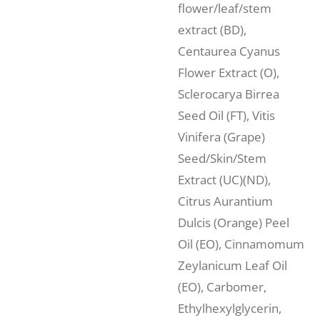
flower/leaf/stem
extract (BD),
Centaurea Cyanus
Flower Extract (O),
Sclerocarya Birrea
Seed Oil (FT), Vitis
Vinifera (Grape)
Seed/Skin/Stem
Extract (UC)(ND),
Citrus Aurantium
Dulcis (Orange) Peel
Oil (EO), Cinnamomum
Zeylanicum Leaf Oil
(EO), Carbomer,
Ethylhexylglycerin,