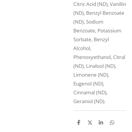
Citric Acid (ND), Vanillin
(ND), Benzyl Benzoate
(ND), Sodium
Benzoate, Potassium
Sorbate, Benzyl
Alcohol,
Phenoxyethanol, Citral
(ND), Linalool (ND),
Limonene (ND),
Eugenol (ND),
Cinnamal (ND),
Geraniol (ND).
D
D
S
D
e
e
h
e