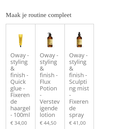
l
e
a
l
e
l
r
e
n
e
n
Maak je routine compleet
Oway -
Oway -
Oway -
styling
styling
styling
&
&
&
finish -
finish -
finish -
Quick
Flux
Sculpti
glue -
Potion
ng mist
Fixeren
-
-
de
Verstev
Fixeren
haargel
igende
de
- 100ml
lotion
spray
€ 34,00
€ 44,50
€ 41,00