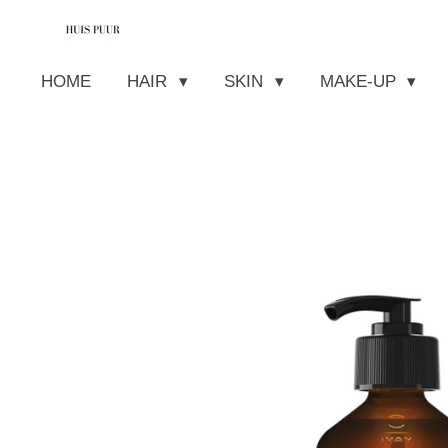
Ga
direct
HOME
HAIR
SKIN
MAKE-UP
naar
de
hoofdinhoud