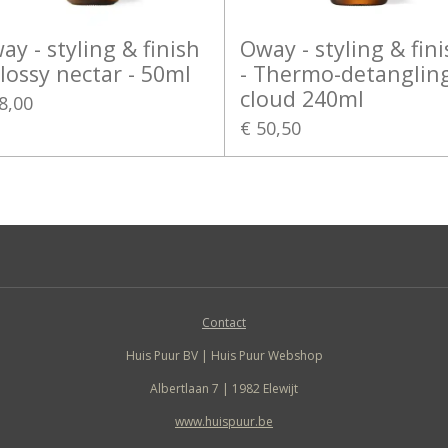
ay - styling & finish
Oway - styling & fini
Glossy nectar - 50ml
- Thermo-detanglin
cloud 240ml
8,00
€ 50,50
Contact
Huis Puur BV | Huis Puur Webshop
Albertlaan 7 | 1982 Elewijt
www.huispuur.be