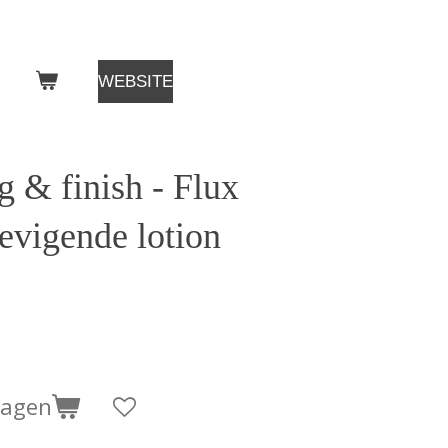
WEBSITE
g & finish - Flux
tevigende lotion
wagen