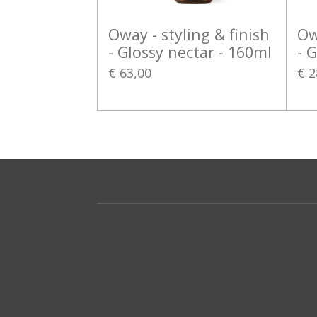
Oway - styling & finish
Ow
- Glossy nectar - 160ml
- 
€ 63,00
€ 2