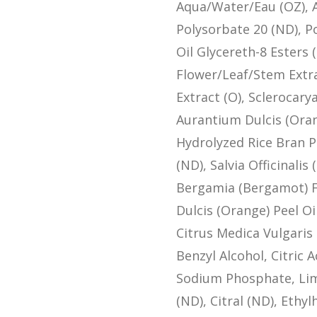
Aqua/Water/Eau (OZ), A
Polysorbate 20 (ND), 
Oil Glycereth-8 Esters 
Flower/Leaf/Stem Extr
Extract (O), Sclerocarya
Aurantium Dulcis (Orang
Hydrolyzed Rice Bran P
(ND), Salvia Officinalis
Bergamia (Bergamot) Fr
Dulcis (Orange) Peel Oi
Citrus Medica Vulgaris 
Benzyl Alcohol, Citric
Sodium Phosphate, Limo
(ND), Citral (ND), Ethy