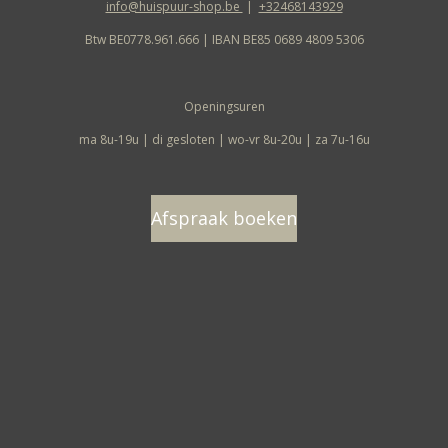
info@huispuur-shop.be
|
+32468143929
Btw BE0778.961.666 | IBAN BE85 0689 4809 5306
Openingsuren
ma 8u-19u | di gesloten | wo-vr 8u-20u | za 7u-16u
Afspraak boeken