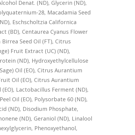
lcohol Denat. (ND), Glycerin (ND),
Polyquaternium-28, Macadamia Seed
(ND), Eschscholtzia Californica
act (BD), Centaurea Cyanus Flower
 Birrea Seed Oil (FT), Citrus
e) Fruit Extract (UC) (ND),
rotein (ND), Hydroxyethylcellulose
 (Sage) Oil (EO), Citrus Aurantium
uit Oil (EO), Citrus Aurantium
l (EO), Lactobacillus Ferment (ND),
Peel Oil (EO), Polysorbate 60 (ND),
 Acid (ND), Disodium Phosphate,
nene (ND), Geraniol (ND), Linalool
lhexylglycerin, Phenoxyethanol,