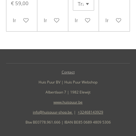
€ 59,00
In winkelwagen
In winkelwagen
In winkelwagen
In winkelwa
Contact
Huis Puur BV | Huis Puur Webshop
Albertlaan 7 | 1982 Elewijt
www.huispuur.be
info@huispuur-shop.be
|
+32468143929
Btw BE0778.961.666 | IBAN BE85 0689 4809 5306