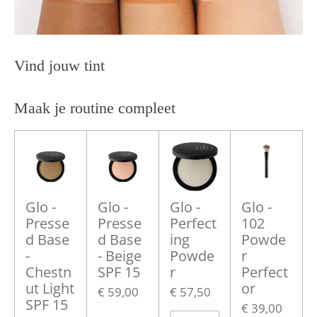
Vind jouw tint
Maak je routine compleet
Glo -
Glo -
Glo -
Glo -
Presse
Presse
Perfect
102
d Base
d Base
ing
Powde
-
- Beige
Powde
r
Chestn
SPF 15
r
Perfect
ut Light
or
€ 59,00
€ 57,50
SPF 15
€ 39,00