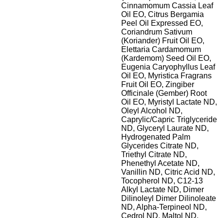
Cinnamomum Cassia Leaf
Oil EO, Citrus Bergamia
Peel Oil Expressed EO,
Coriandrum Sativum
(Koriander) Fruit Oil EO,
Elettaria Cardamomum
(Kardemom) Seed Oil EO,
Eugenia Caryophyllus Leaf
Oil EO, Myristica Fragrans
Fruit Oil EO, Zingiber
Officinale (Gember) Root
Oil EO, Myristyl Lactate ND,
Oleyl Alcohol ND,
Caprylic/Capric Triglyceride
ND, Glyceryl Laurate ND,
Hydrogenated Palm
Glycerides Citrate ND,
Triethyl Citrate ND,
Phenethyl Acetate ND,
Vanillin ND, Citric Acid ND,
Tocopherol ND, C12-13
Alkyl Lactate ND, Dimer
Dilinoleyl Dimer Dilinoleate
ND, Alpha-Terpineol ND,
Cedrol ND, Maltol ND,