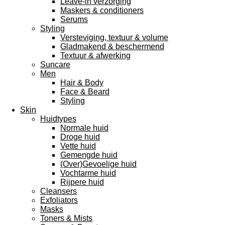
Leave-in verzorging
Maskers & conditioners
Serums
Styling
Versteviging, textuur & volume
Gladmakend & beschermend
Textuur & afwerking
Suncare
Men
Hair & Body
Face & Beard
Styling
Skin
Huidtypes
Normale huid
Droge huid
Vette huid
Gemengde huid
(Over)Gevoelige huid
Vochtarme huid
Rijpere huid
Cleansers
Exfoliators
Masks
Toners & Mists