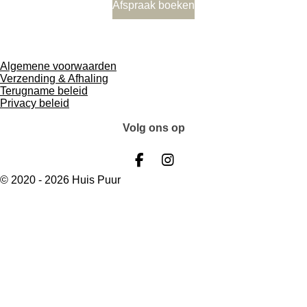
Afspraak boeken
Algemene voorwaarden
Verzending & Afhaling
Terugname beleid
Privacy beleid
Volg ons op
F
I
a
n
© 2020 - 2026 Huis Puur
c
s
e
t
b
a
o
g
o
r
k
a
m