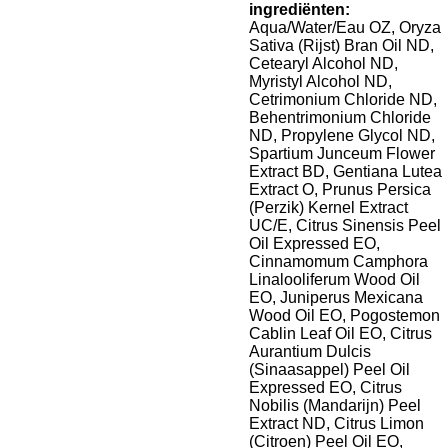
ingrediënten:
Aqua/Water/Eau OZ, Oryza
Sativa (Rijst) Bran Oil ND,
Cetearyl Alcohol ND,
Myristyl Alcohol ND,
Cetrimonium Chloride ND,
Behentrimonium Chloride
ND, Propylene Glycol ND,
Spartium Junceum Flower
Extract BD, Gentiana Lutea
Extract O, Prunus Persica
(Perzik) Kernel Extract
UC/E, Citrus Sinensis Peel
Oil Expressed EO,
Cinnamomum Camphora
Linalooliferum Wood Oil
EO, Juniperus Mexicana
Wood Oil EO, Pogostemon
Cablin Leaf Oil EO, Citrus
Aurantium Dulcis
(Sinaasappel) Peel Oil
Expressed EO, Citrus
Nobilis (Mandarijn) Peel
Extract ND, Citrus Limon
(Citroen) Peel Oil EO,