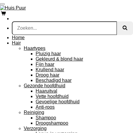
Ga
direct
naar
de
hoofdinhoud
Home
Hair
Haartypes
Pluizig haar
Gekleurd & blond haar
Fijn haar
Krullend haar
Droog haar
Beschadigd haar
Gezonde hoofdhuid
Haaruitval
Vette hoofdhuid
Gevoelige hoofdhuid
Anti-roos
Reiniging
Shampoo
Droogshampoo
Verzorging