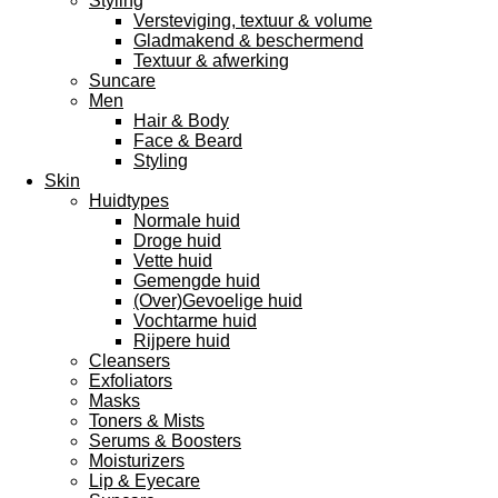
Styling
Versteviging, textuur & volume
Gladmakend & beschermend
Textuur & afwerking
Suncare
Men
Hair & Body
Face & Beard
Styling
Skin
Huidtypes
Normale huid
Droge huid
Vette huid
Gemengde huid
(Over)Gevoelige huid
Vochtarme huid
Rijpere huid
Cleansers
Exfoliators
Masks
Toners & Mists
Serums & Boosters
Moisturizers
Lip & Eyecare