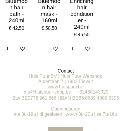
Bluemoo
Bluemoo
Enriching
n hair
n hair
hair
bath -
mask -
condition
240ml
160ml
er -
240ml
€ 42,50
€ 50,50
€ 45,50
In winkelwagen
In winkelwagen
In winkelwagen
Contact
Huis Puur BV | Huis Puur Webshop
Albertlaan 7 | 1982 Elewijt
www.huispuur.be
info@huispuur-shop.be
|
+32468143929
Btw BE0778.961.666 | IBAN BE85 0689 4809 5306
Openingsuren
ma 8u-19u | di gesloten | wo-vr 8u-20u | za 7u-16u