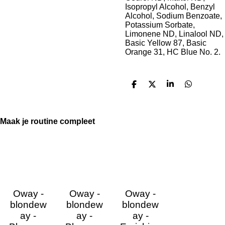
Isopropyl Alcohol, Benzyl
Alcohol, Sodium Benzoate,
Potassium Sorbate,
Limonene ND, Linalool ND,
Basic Yellow 87, Basic
Orange 31, HC Blue No. 2.
D
D
S
D
e
e
h
e
l
e
a
l
e
l
r
e
n
e
n
Maak je routine compleet
Oway -
Oway -
Oway -
blondew
blondew
blondew
ay -
ay -
ay -