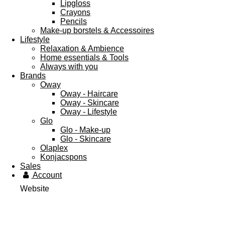
Lipgloss
Crayons
Pencils
Make-up borstels & Accessoires
Lifestyle
Relaxation & Ambience
Home essentials & Tools
Always with you
Brands
Oway
Oway - Haircare
Oway - Skincare
Oway - Lifestyle
Glo
Glo - Make-up
Glo - Skincare
Olaplex
Konjacspons
Sales
Account
Website