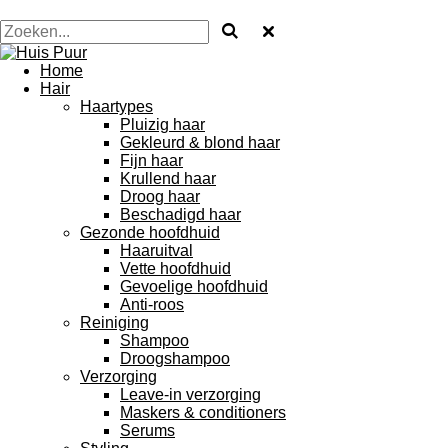
Home
Hair
Haartypes
Pluizig haar
Gekleurd & blond haar
Fijn haar
Krullend haar
Droog haar
Beschadigd haar
Gezonde hoofdhuid
Haaruitval
Vette hoofdhuid
Gevoelige hoofdhuid
Anti-roos
Reiniging
Shampoo
Droogshampoo
Verzorging
Leave-in verzorging
Maskers & conditioners
Serums