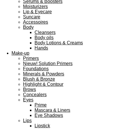
Serums & Boosters
Moisturizers
Lip & Eyecare
Suncare
Accessoires
Body
Cleansers
Body oils
Body Lotions & Creams
Hands
Make-up
Primers
Nieuw! Solution Primers
Foundations
Minerals & Powders
Blush & Bronze
Highlight & Contour
Brows
Concealers
Eyes
Prime
Mascara & Liners
Eye Shadows
Lips
Lipstick