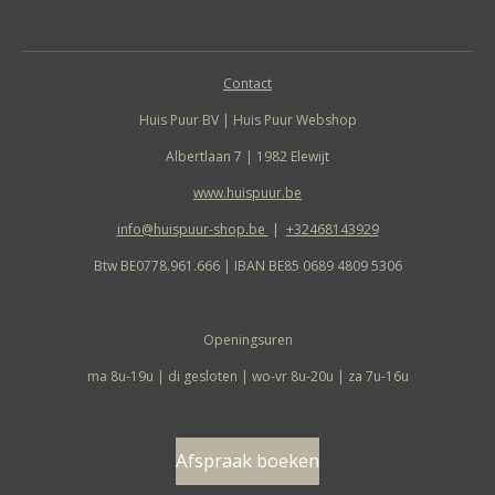
Contact
Huis Puur BV | Huis Puur Webshop
Albertlaan 7 | 1982 Elewijt
www.huispuur.be
info@huispuur-shop.be
|
+32468143929
Btw BE0778.961.666 | IBAN BE85 0689 4809 5306
Openingsuren
ma 8u-19u | di gesloten | wo-vr 8u-20u | za 7u-16u
Afspraak boeken