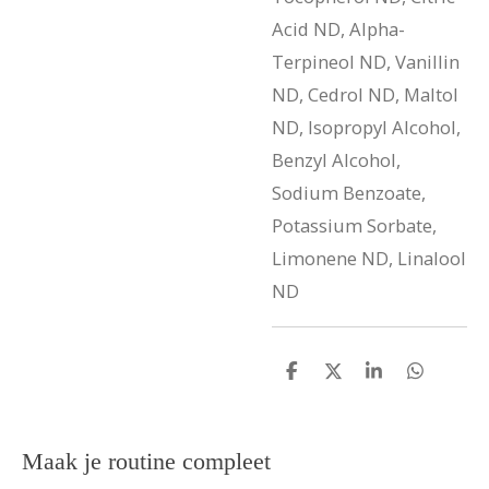
Acid ND, Alpha-
Terpineol ND, Vanillin
ND, Cedrol ND, Maltol
ND, Isopropyl Alcohol,
Benzyl Alcohol,
Sodium Benzoate,
Potassium Sorbate,
Limonene ND, Linalool
ND
D
D
S
D
e
e
h
e
l
e
a
l
e
l
r
e
n
e
n
Maak je routine compleet