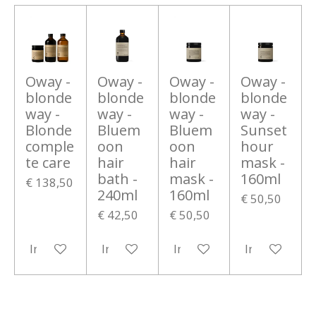
Oway -
Oway -
Oway -
Oway -
blonde
blonde
blonde
blonde
way -
way -
way -
way -
Blonde
Bluem
Bluem
Sunset
comple
oon
oon
hour
te care
hair
hair
mask -
bath -
mask -
160ml
€ 138,50
240ml
160ml
€ 50,50
€ 42,50
€ 50,50
In winkelwagen
In winkelwagen
In winkelwagen
In winkelwa