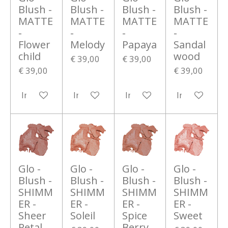
Blush -
Blush -
Blush -
Blush -
MATTE
MATTE
MATTE
MATTE
-
-
-
-
Flower
Melody
Papaya
Sandal
child
wood
€ 39,00
€ 39,00
€ 39,00
€ 39,00
In winkelwagen
In winkelwagen
In winkelwagen
In winkelwa
Glo -
Glo -
Glo -
Glo -
Blush -
Blush -
Blush -
Blush -
SHIMM
SHIMM
SHIMM
SHIMM
ER -
ER -
ER -
ER -
Sheer
Soleil
Spice
Sweet
Petal
Berry