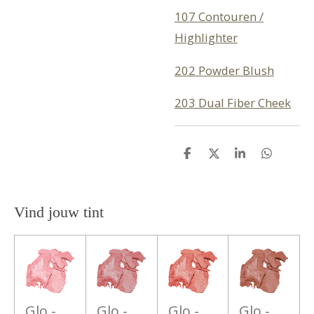
107 Contouren /
Highlighter
202 Powder Blush
203 Dual Fiber Cheek
D
D
S
D
e
e
h
e
l
e
a
l
e
l
r
e
n
e
n
Vind jouw tint
Glo -
Glo -
Glo -
Glo -