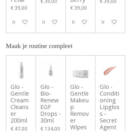
€ 39,00
€ 39,00
€ 39,00
€ 39,00
In winkelwagen
In winkelwagen
In winkelwagen
In winkelwa
Maak je routine compleet
Glo -
Glo -
Glo -
Glo -
Gentle
Bio-
Gentle
Conditi
Cream
Renew
Makeu
oning
Cleans
EGF
p
Lipglos
er
Drops -
Remov
s -
200ml
30ml
er
Secret
Wipes
Agent
€ 47,00
€ 134,00