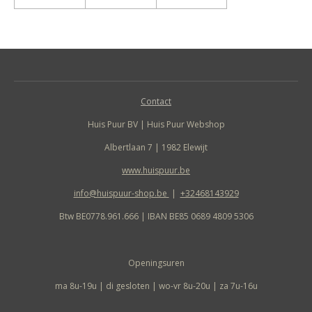
Contact
Huis Puur BV | Huis Puur Webshop
Albertlaan 7 | 1982 Elewijt
www.huispuur.be
info@huispuur-shop.be
|
+32468143929
Btw BE0778.961.666 | IBAN BE85 0689 4809 5306
Openingsuren
ma 8u-19u | di gesloten | wo-vr 8u-20u | za 7u-16u