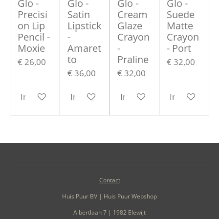
Glo -
Glo -
Glo -
Glo -
Precisi
Satin
Cream
Suede
on Lip
Lipstick
Glaze
Matte
Pencil -
-
Crayon
Crayon
Moxie
Amaret
-
- Port
to
Praline
€ 26,00
€ 32,00
€ 36,00
€ 32,00
In winkelwagen
In winkelwagen
In winkelwagen
In winkelwa
Contact
Huis Puur BV | Huis Puur Webshop
Albertlaan 7 | 1982 Elewijt