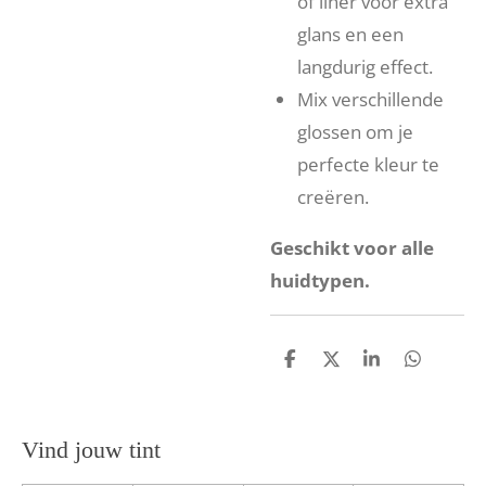
of liner voor extra
glans en een
langdurig effect.
Mix verschillende
glossen om je
perfecte kleur te
creëren.
Geschikt voor alle
huidtypen.
D
D
S
D
e
e
h
e
l
e
a
l
e
l
r
e
n
e
n
Vind jouw tint