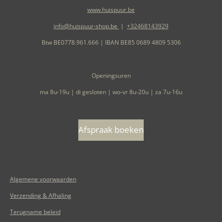
www.huispuur.be
info@huispuur-shop.be
|
+32468143929
Btw BE0778.961.666 | IBAN BE85 0689 4809 5306
Openingsuren
ma 8u-19u | di gesloten | wo-vr 8u-20u | za 7u-16u
Afspraak boeken
Algemene voorwaarden
Verzending & Afhaling
Terugname beleid