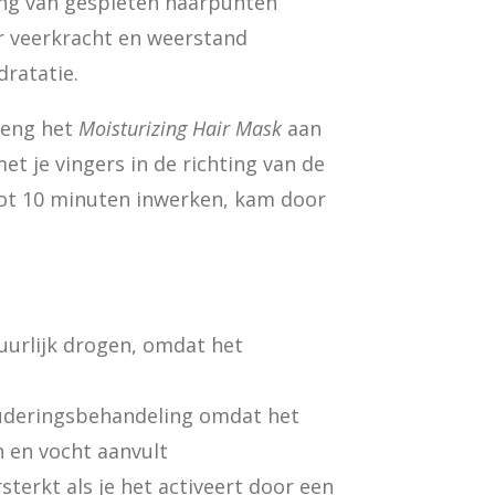
ng van gespleten haarpunten
r veerkracht en weerstand
dratatie.
eng het
Moisturizing Hair Mask
aan
t je vingers in de richting van de
tot 10 minuten inwerken, kam door
uurlijk drogen, omdat het
uderingsbehandeling omdat het
n en vocht aanvult
sterkt als je het activeert door een