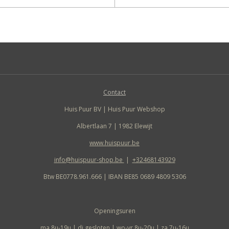
Contact
Huis Puur BV | Huis Puur Webshop
Albertlaan 7 | 1982 Elewijt
www.huispuur.be
info@huispuur-shop.be
|
+32468143929
Btw BE0778.961.666 | IBAN BE85 0689 4809 5306
Openingsuren
ma 8u-19u | di gesloten | wo-vr 8u-20u | za 7u-16u