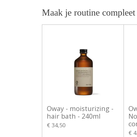
Maak je routine compleet
Oway - moisturizing -
Ow
hair bath - 240ml
No
co
€ 34,50
€ 4