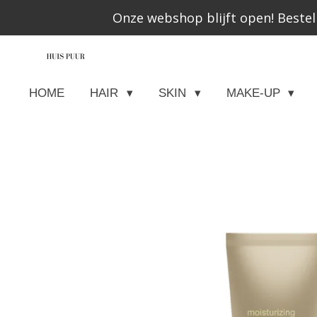
Onze webshop blijft open! Bestel
Ga
direct
naar
de
HOME
HAIR
SKIN
MAKE-UP
hoofdinhoud