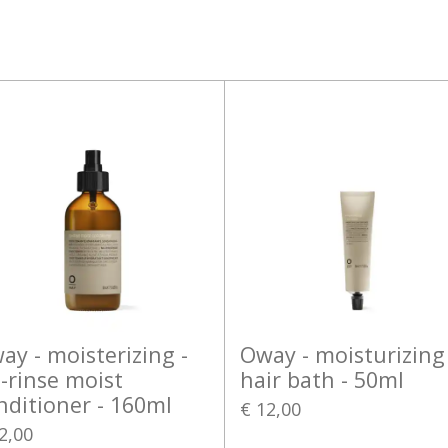
e
l
r
n
e
ay - moisterizing -
Oway - moisturizing 
-rinse moist
hair bath - 50ml
nditioner - 160ml
€ 12,00
2,00