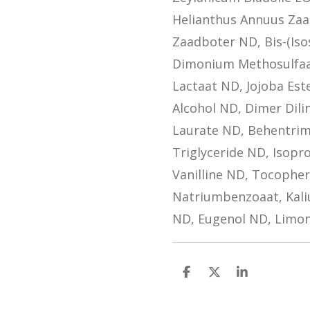
Helianthus Annuus Za
Zaadboter ND, Bis-(Iso
Dimonium Methosulfaat
Lactaat ND, Jojoba Est
Alcohol ND, Dimer Dilin
Laurate ND, Behentrim
Triglyceride ND, Isopro
Vanilline ND, Tocopher
Natriumbenzoaat, Kali
ND, Eugenol ND, Limon
D
D
S
e
e
h
l
e
a