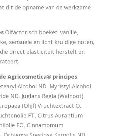
t dit de opname van de werkzame
es
Olfactorisch boeket: vanille,
jke, sensuele en licht kruidige noten,
ie direct elasticiteit herstelt en
rateert.
de Agricosmetica® principes
earyl Alcohol ND, Myristyl Alcohol
ide ND, Juglans Regia (Walnoot)
ropaea (Olijf) Vruchtextract O,
chtenolie FT, Citrus Aurantium
Schilolie EO, Cinnamomum
, Orbignya Speciosa Kernolie ND,