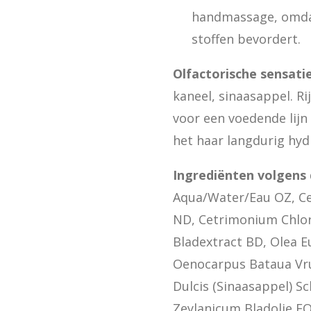
handmassage, omda
stoffen bevordert.
Olfactorische sensati
kaneel, sinaasappel. Ri
voor een voedende lijn d
het haar langdurig hyd
Ingrediënten volgens 
Aqua/Water/Eau OZ, Cet
ND, Cetrimonium Chlor
Bladextract BD, Olea Eu
Oenocarpus Bataua Vru
Dulcis (Sinaasappel) 
Zeylanicum Bladolie EO