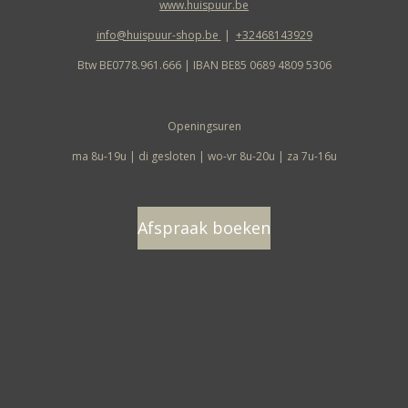
www.huispuur.be
info@huispuur-shop.be
|
+32468143929
Btw BE0778.961.666 | IBAN BE85 0689 4809 5306
Openingsuren
ma 8u-19u | di gesloten | wo-vr 8u-20u | za 7u-16u
Afspraak boeken