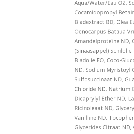
Aqua/Water/Eau OZ, So
Cocamidopropyl Betain
Bladextract BD, Olea Eu
Oenocarpus Bataua Vru
Amandelproteïne ND, C
(Sinaasappel) Schilol
Bladolie EO, Coco-Gluc
ND, Sodium Myristoyl 
Sulfosuccinaat ND, Gu
Chloride ND, Natrium
Dicaprylyl Ether ND, La
Ricinoleaat ND, Glycer
Vanilline ND, Tocophe
Glycerides Citraat ND,