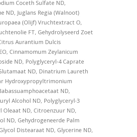
dium Coceth Sulfate ND,
e ND, Juglans Regia (Walnoot)
ropaea (Olijf) Vruchtextract O,
chtenolie FT, Gehydrolyseerd Zoet
itrus Aurantium Dulcis
ie EO, Cinnamomum Zeylanicum
oside ND, Polyglyceryl-4 Caprate
Glutamaat ND, Dinatrium Laureth
ar Hydroxypropyltrimonium
 Babassuamphoacetaat ND,
uryl Alcohol ND, Polyglyceryl-3
yl Oleaat ND, Citroenzuur ND,
rol ND, Gehydrogeneerde Palm
 Glycol Distearaat ND, Glycerine ND,