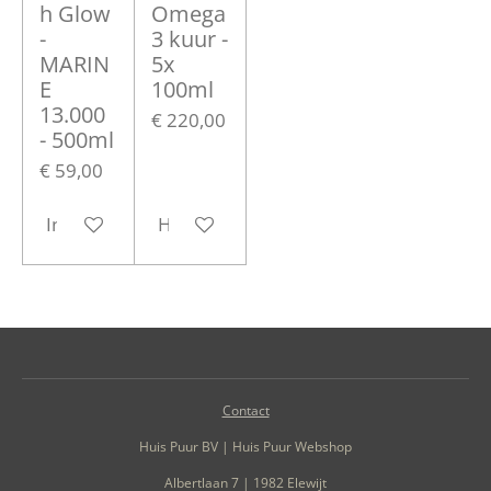
h Glow
Omega
-
3 kuur -
MARIN
5x
E
100ml
13.000
€ 220,00
- 500ml
€ 59,00
In winkelwagen
Houd mij op de hoogte
Contact
Huis Puur BV | Huis Puur Webshop
Albertlaan 7 | 1982 Elewijt