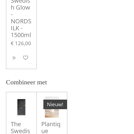
Swedis
h Glow
-
NORDS
ILK -
1500ml
€ 126,00
In winkelwagen
Combineer met
Nieuw!
The
Plantiq
Swedis
ue