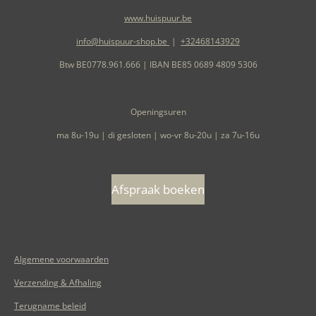
www.huispuur.be
info@huispuur-shop.be
|
+32468143929
Btw BE0778.961.666 | IBAN BE85 0689 4809 5306
Openingsuren
ma 8u-19u | di gesloten | wo-vr 8u-20u | za 7u-16u
Afspraak boeken
Algemene voorwaarden
Verzending & Afhaling
Terugname beleid