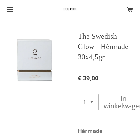
Ga
direct
naar
The Swedish
de
hoofdinhoud
Glow - Hérmade -
30x4,5gr
€ 39,00
In
winkelwage
Hérmade