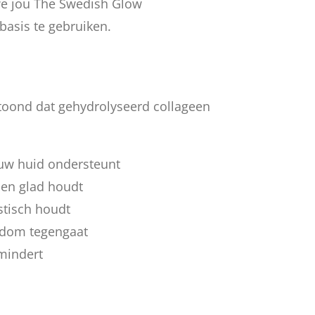
e jou The Swedish Glow
asis te gebruiken.
toond dat gehydrolyseerd collageen
uw huid ondersteunt
 en glad houdt
stisch houdt
rdom tegengaat
rmindert