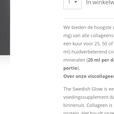
In winkel
We bieden de hoogste c
mg) van alle collageen
een kuur voor 25, 50 of 
ml) huidverbeterend co
mineralen (
20 ml per d
portie
).
Over onze viscollagee
The Swedish Glow is ee
voedingssupplement dat
binnenuit. Collageen is
proteïn. Het houdt onze 