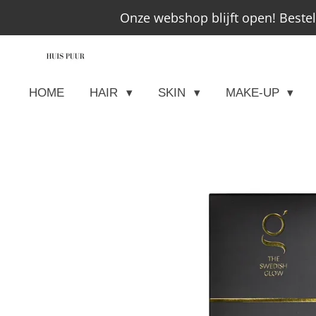
Onze webshop blijft open! Beste
Ga
direct
naar
de
HOME
HAIR
SKIN
MAKE-UP
hoofdinhoud