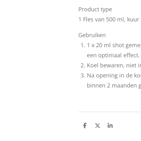
Product type
1 Fles van 500 ml, kuur
Gebruiken
1 x 20 ml shot geme
een optimaal effect.
Koel bewaren, niet in
Na opening in de ko
binnen 2 maanden g
D
D
S
e
e
h
l
e
a