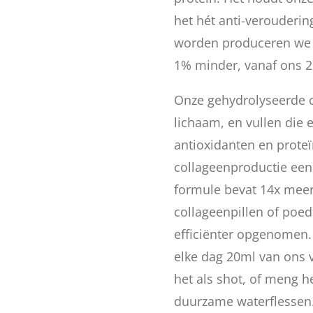
het hét anti-verouderi
worden produceren we s
1% minder, vanaf ons 2
Onze gehydrolyseerde 
lichaam, en vullen die 
antioxidanten en prote
collageenproductie een
formule bevat 14x meer
collageenpillen of poed
efficiënter opgenomen. 
elke dag 20ml van ons v
het als shot, of meng h
duurzame waterflessen. 