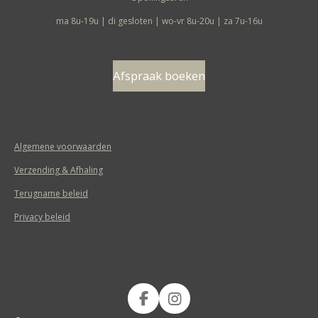
ma 8u-19u | di gesloten | wo-vr 8u-20u | za 7u-16u
Afspraak boeken
Algemene voorwaarden
Verzending & Afhaling
Terugname beleid
Privacy beleid
Volg ons op
F
I