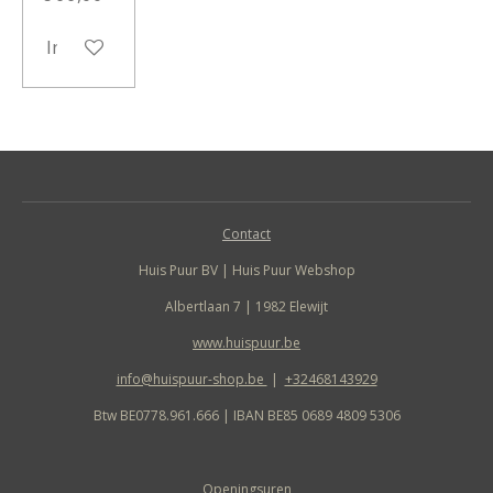
In winkelwagen
Contact
Huis Puur BV | Huis Puur Webshop
Albertlaan 7 | 1982 Elewijt
www.huispuur.be
info@huispuur-shop.be
|
+32468143929
Btw BE0778.961.666 | IBAN BE85 0689 4809 5306
Openingsuren