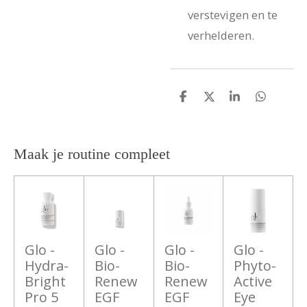
verstevigen en te
verhelderen.
D
D
S
D
e
e
h
e
l
e
a
l
e
l
r
e
n
e
n
Maak je routine compleet
Glo -
Glo -
Glo -
Glo -
Hydra-
Bio-
Bio-
Phyto-
Bright
Renew
Renew
Active
Pro 5
EGF
EGF
Eye