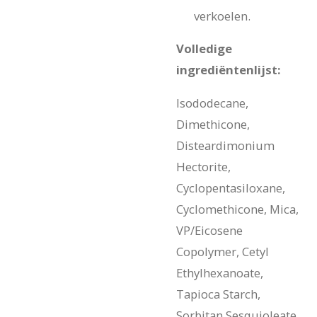
verkoelen.
Volledige
ingrediëntenlijst:
Isododecane,
Dimethicone,
Disteardimonium
Hectorite,
Cyclopentasiloxane,
Cyclomethicone, Mica,
VP/Eicosene
Copolymer, Cetyl
Ethylhexanoate,
Tapioca Starch,
Sorbitan Sesquioleate,