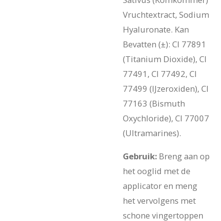
Vruchtextract, Sodium
Hyaluronate. Kan
Bevatten (±): CI 77891
(Titanium Dioxide), CI
77491, CI 77492, CI
77499 (IJzeroxiden), CI
77163 (Bismuth
Oxychloride), CI 77007
(Ultramarines).
Gebruik:
Breng aan op
het ooglid met de
applicator en meng
het vervolgens met
schone vingertoppen