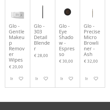
Glo -
Glo -
Glo -
Glo -
Gentle
303
Eye
Precise
Makeu
Detail
Shado
Micro
p
Blende
w -
Browli
Remov
r
Espres
ner -
er
so
Ash
€ 28,00
Wipes
€ 30,00
€ 32,00
€ 20,00
In winkelwagen
In winkelwagen
In winkelwagen
In winkelwa