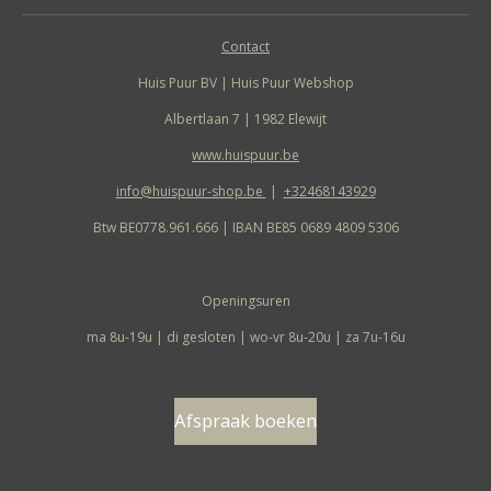
Contact
Huis Puur BV | Huis Puur Webshop
Albertlaan 7 | 1982 Elewijt
www.huispuur.be
info@huispuur-shop.be
|
+32468143929
Btw BE0778.961.666 | IBAN BE85 0689 4809 5306
Openingsuren
ma 8u-19u | di gesloten | wo-vr 8u-20u | za 7u-16u
Afspraak boeken