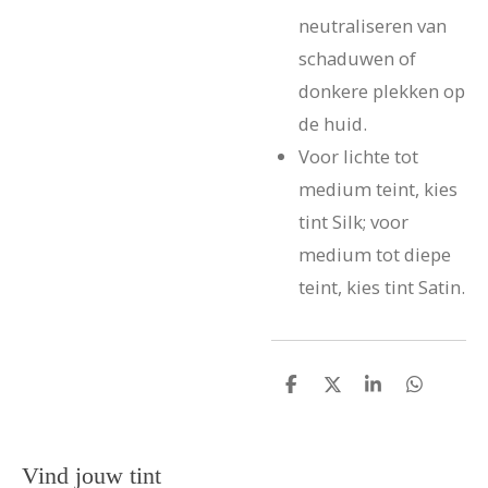
neutraliseren van
schaduwen of
donkere plekken op
de huid.
Voor lichte tot
medium teint, kies
tint Silk; voor
medium tot diepe
teint, kies tint Satin.
D
D
S
D
e
e
h
e
l
e
a
l
e
l
r
e
n
e
n
Vind jouw tint