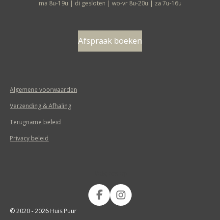
ma 8u-19u | di gesloten | wo-vr 8u-20u | za 7u-16u
Afspraak boeken
Algemene voorwaarden
Verzending & Afhaling
Terugname beleid
Privacy beleid
Volg ons op
F
I
a
n
© 2020 - 2026 Huis Puur
c
s