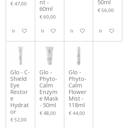
nt -
50ml
€ 47,00
60ml
€ 56,00
€ 60,00
In winkelwagen
In winkelwagen
In winkelwagen
In winkelwa
Glo - C-
Glo -
Glo -
Shield
Phyto-
Phyto-
Eye
Calm
Calm
Restor
Enzym
Flower
e
e Mask
Mist -
Hydrat
- 50ml
118ml
or
€ 48,00
€ 44,00
€ 52,00