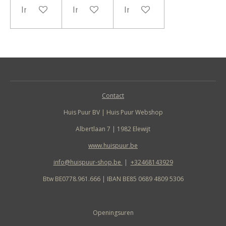
In winkelwagen
In winkelwagen
In winkelwagen
Contact
Huis Puur BV | Huis Puur Webshop
Albertlaan 7 | 1982 Elewijt
www.huispuur.be
info@huispuur-shop.be
|
+32468143929
Btw BE0778.961.666 | IBAN BE85 0689 4809 5306
Openingsuren