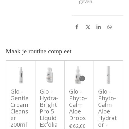
geven.
D
D
S
D
e
e
h
e
l
e
a
l
e
l
r
e
n
e
n
Maak je routine compleet
Glo -
Glo -
Glo -
Glo -
Gentle
Hydra-
Phyto-
Phyto-
Cream
Bright
Calm
Calm
Cleans
Pro 5
Aloe
Aloe
er
Liquid
Drops
Hydrat
200ml
Exfolia
or -
€ 62,00