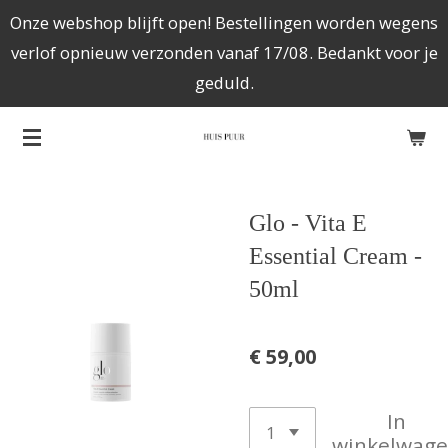
Onze webshop blijft open! Bestellingen worden wegens
Ga
verlof opnieuw verzonden vanaf 17/08. Bedankt voor je
direct
geduld.
naar
de
hoofdinhoud
Glo - Vita E
Essential Cream -
50ml
€ 59,00
In
winkelwag