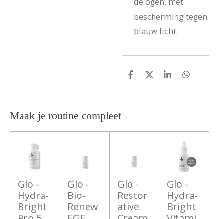
de ogen, met
bescherming tegen
blauw licht.
D
D
S
D
e
e
h
e
l
e
a
l
e
l
r
e
n
e
n
Maak je routine compleet
Glo -
Glo -
Glo -
Glo -
Hydra-
Bio-
Restor
Hydra-
Bright
Renew
ative
Bright
Pro 5
EGF
Cream
Vitami