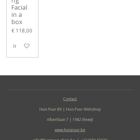
ng
Facial
in a
box
€ 118,00
In winkelwagen
Contact
Huis Puur BV | Huis Puur Webshop
Albertlaan 7 | 1982 Elewijt
www.huispuur.be