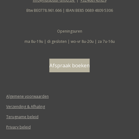
info@huispuur-shop.be
|
+32468143929
Btw BE0778.961.666 | IBAN BE85 0689 4809 5306
Openingsuren
ma 8u-19u | di gesloten | wo-vr 8u-20u | za 7u-16u
Afspraak boeken
Algemene voorwaarden
Verzending & Afhaling
Terugname beleid
Privacy beleid