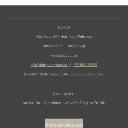
Contact
Huis Puur BV | Huis Puur Webshop
Albertlaan 7 | 1982 Elewijt
www.huispuur.be
info@huispuur-shop.be
|
+32468143929
Btw BE0778.961.666 | IBAN BE85 0689 4809 5306
Openingsuren
ma 8u-19u | di gesloten | wo-vr 8u-20u | za 7u-16u
Afspraak boeken