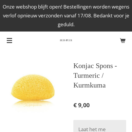
Onze webshop blijft open! Bestellingen worden wegens
Ga
verlof opnieuw verzonden vanaf 17/08. Bedankt voor je
direct
geduld.
naar
de
hoofdinhoud
Konjac Spons -
Turmeric /
Kurmkuma
€ 9,00
Laat het me