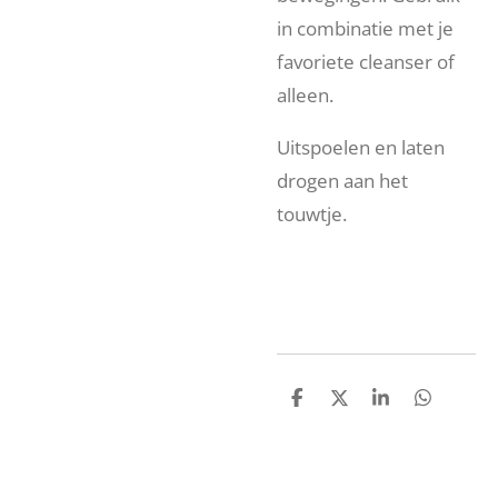
in combinatie met je
favoriete cleanser of
alleen.
Uitspoelen en laten
drogen aan het
touwtje.
D
D
S
D
e
e
h
e
l
e
a
l
e
l
r
e
n
e
n