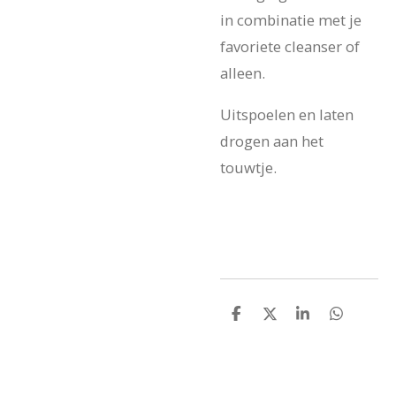
in combinatie met je
favoriete cleanser of
alleen.
Uitspoelen en laten
drogen aan het
touwtje.
D
D
S
D
e
e
h
e
l
e
a
l
e
l
r
e
n
e
n