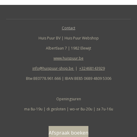
Contact
Huis Puur BV | Huis Puur Webshop
Albertlaan 7 | 1982 Elewijt
www.huispuur.be
info@huispuur-shop.be
|
+32468143929
Btw BE0778.961.666 | IBAN BE85 0689 4809 5306
Openingsuren
ma 8u-19u | di gesloten | wo-vr 8u-20u | za 7u-16u
Afspraak boeken