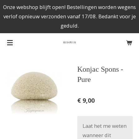
Onze webshop blijft open! Bestellingen worden wegens
Ga
verlof opnieuw verzonden vanaf 17/08. Bedankt voor je
direct
geduld.
naar
de
hoofdinhoud
Konjac Spons -
Pure
€ 9,00
Laat het me weten
wanneer dit