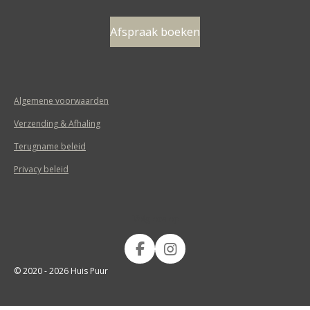
Afspraak boeken
Algemene voorwaarden
Verzending & Afhaling
Terugname beleid
Privacy beleid
Volg ons op
F
I
a
n
© 2020 - 2026 Huis Puur
c
s
e
t
b
a