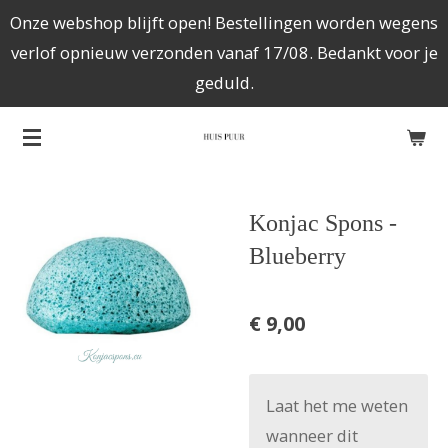
Onze webshop blijft open! Bestellingen worden wegens
Ga
verlof opnieuw verzonden vanaf 17/08. Bedankt voor je
direct
geduld.
naar
de
hoofdinhoud
Konjac Spons -
Blueberry
€ 9,00
Laat het me weten
wanneer dit