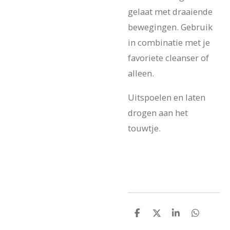
gelaat met draaiende
bewegingen. Gebruik
in combinatie met je
favoriete cleanser of
alleen.
Uitspoelen en laten
drogen aan het
touwtje.
D
D
S
D
e
e
h
e