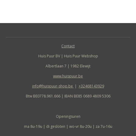
l
e
a
l
e
l
r
e
n
e
n
Contact
Huis Puur BV | Huis Puur Webshop
Albertlaan 7 | 1982 Elewijt
www.huispuur.be
info@huispuur-shop.be
|
+32468143929
Btw BE0778.961.666 | IBAN BE85 0689 4809 5306
Openingsuren
ma 8u-19u | di gesloten | wo-vr 8u-20u | za 7u-16u