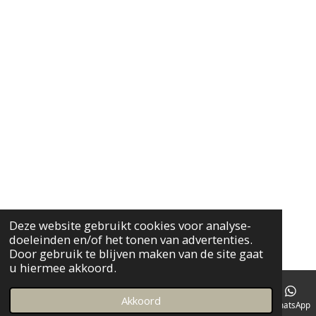
k
a
m
Deze website gebruikt cookies voor analyse-
doeleinden en/of het tonen van advertenties.
Door gebruik te blijven maken van de site gaat
u hiermee akkoord.
Akkoord
Instagram
WhatsApp