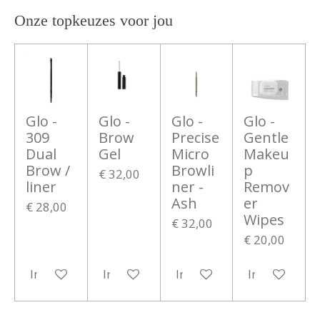
e
l
r
e
n
e
n
Onze topkeuzes voor jou
Glo -
Glo -
Glo -
Glo -
309
Brow
Precise
Gentle
Dual
Gel
Micro
Makeu
Brow /
Browli
p
€ 32,00
liner
ner -
Remov
Ash
er
€ 28,00
Wipes
€ 32,00
€ 20,00
In winkelwagen
In winkelwagen
In winkelwagen
In winkelwa