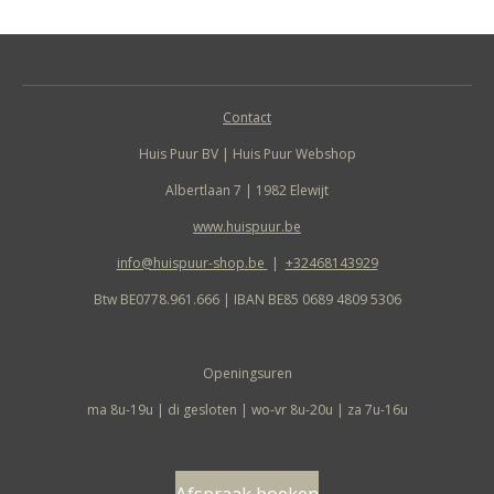
Contact
Huis Puur BV | Huis Puur Webshop
Albertlaan 7 | 1982 Elewijt
www.huispuur.be
info@huispuur-shop.be
|
+32468143929
Btw BE0778.961.666 | IBAN BE85 0689 4809 5306
Openingsuren
ma 8u-19u | di gesloten | wo-vr 8u-20u | za 7u-16u
Afspraak boeken