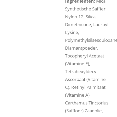
Ingrediënten:
Mica,
Synthetische Saffier,
Nylon-12, Silica,
Dimethicone, Lauroyl
Lysine,
Polymethylsilsesquioxane
Diamantpoeder,
Tocopheryl Acetaat
(Vitamine E),
Tetrahexyldecyl
Ascorbaat (Vitamine
C), Retinyl Palmitaat
(Vitamine A),
Carthamus Tinctorius
(Saffloer) Zaadolie,