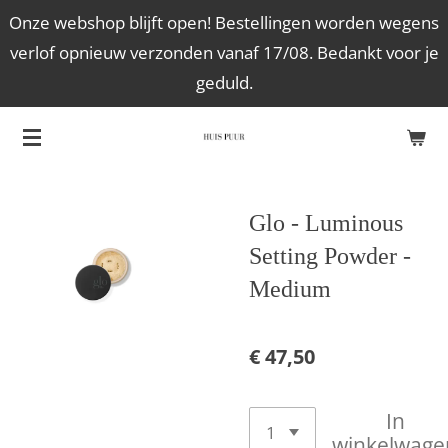
Onze webshop blijft open! Bestellingen worden wegens
Ga
verlof opnieuw verzonden vanaf 17/08. Bedankt voor je
direct
geduld.
naar
de
hoofdinhoud
Glo - Luminous
Setting Powder -
Medium
€ 47,50
In
winkelwage