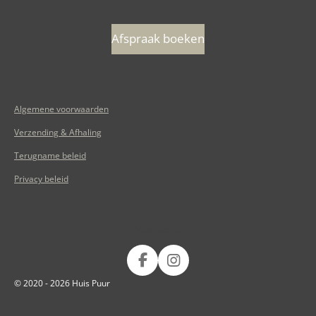
Afspraak boeken
Algemene voorwaarden
Verzending & Afhaling
Terugname beleid
Privacy beleid
Volg ons op
F
I
a
n
© 2020 - 2026 Huis Puur
c
s
e
t