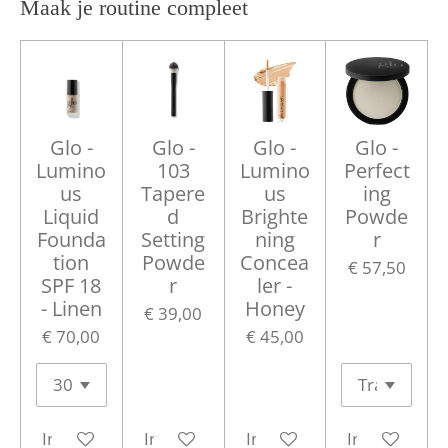
Maak je routine compleet
Glo -
Glo -
Glo -
Glo -
Lumino
103
Lumino
Perfect
us
Tapere
us
ing
Liquid
d
Brighte
Powde
Founda
Setting
ning
r
tion
Powde
Concea
€ 57,50
SPF 18
r
ler -
- Linen
Honey
€ 39,00
€ 70,00
€ 45,00
In winkelwagen
In winkelwagen
In winkelwagen
In winkelwa