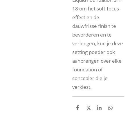
18 om het soft-focus
effect en de
dauwfrisse finish te
bevorderen en te
verlengen, kun je deze
setting poeder ook
aanbrengen over elke
foundation of
concealer die je
verkiest.
D
D
S
D
e
e
h
e
l
e
a
l
e
l
r
e
n
e
n