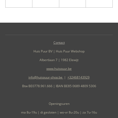
Contact
Huis Puur BV | Huis Puur Webshop
Albertlaan 7 | 1982 Elewijt
www.huispuur.be
info@huispuur-shop.be
|
+32468143929
Btw BE0778.961.666 | IBAN BE85 0689 4809 5306
Openingsuren
ma 8u-19u | di gesloten | wo-vr 8u-20u | za 7u-16u