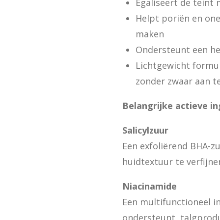
Egaliseert de teint 
Helpt poriën en one
maken
Ondersteunt een he
Lichtgewicht formu
zonder zwaar aan t
Belangrijke actieve i
Salicylzuur
Een exfoliërend BHA-zu
huidtextuur te verfijn
Niacinamide
Een multifunctioneel i
ondersteunt, talgprodu