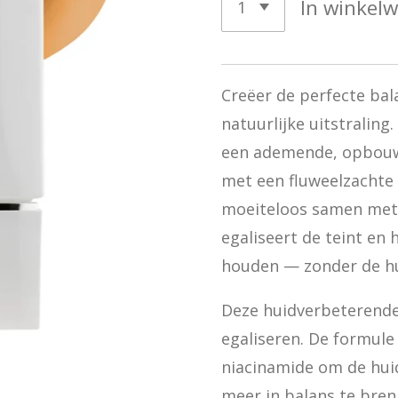
In winkel
Creëer de perfecte bal
natuurlijke uitstralin
een ademende, opbouw
met een fluweelzachte 
moeiteloos samen met 
egaliseert de teint en 
houden — zonder de hui
Deze huidverbeterende
egaliseren. De formule 
niacinamide om de huid
meer in balans te bre