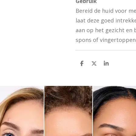
Gebruik
Bereid de huid voor me
laat deze goed intrekk
aan op het gezicht en 
spons of vingertoppen
D
D
S
e
e
h
l
e
a
e
l
r
n
e