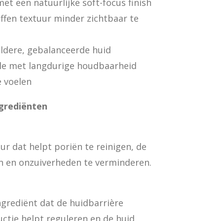
met een natuurlijke soft-focus finish
ffen textuur minder zichtbaar te
ldere, gebalanceerde huid
le met langdurige houdbaarheid
e voelen
ngrediënten
ur dat helpt poriën te reinigen, de
en en onzuiverheden te verminderen.
ngrediënt dat de huidbarrière
ctie helpt reguleren en de huid