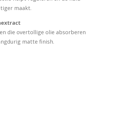
stiger maakt.
nextract
en die overtollige olie absorberen
angdurig matte finish.