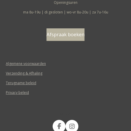
Openingsuren
ma 8u-19u | di gesloten | wo-vr 8u-20u | za 7u-16u
Afspraak boeken
Algemene voorwaarden
Verzending & Afhaling
Terugname beleid
Privacy beleid
Volg ons op
F
I