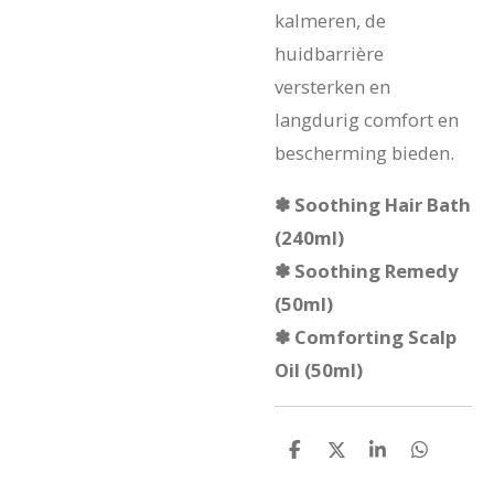
kalmeren, de
huidbarrière
versterken en
langdurig comfort en
bescherming bieden.
✽ Soothing Hair Bath
(240ml)
✽ Soothing Remedy
(50ml)
✽ Comforting Scalp
Oil (50ml)
D
D
S
D
e
e
h
e