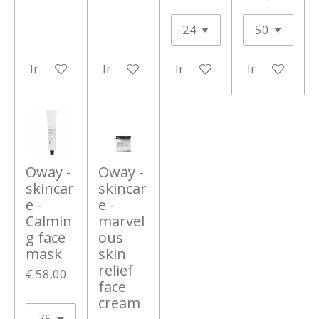
In winkelwagen
In winkelwagen
In winkelwagen
In winkelwa
Oway -
Oway -
skincar
skincar
e -
e -
Calmin
marvel
g face
ous
mask
skin
relief
€ 58,00
face
cream