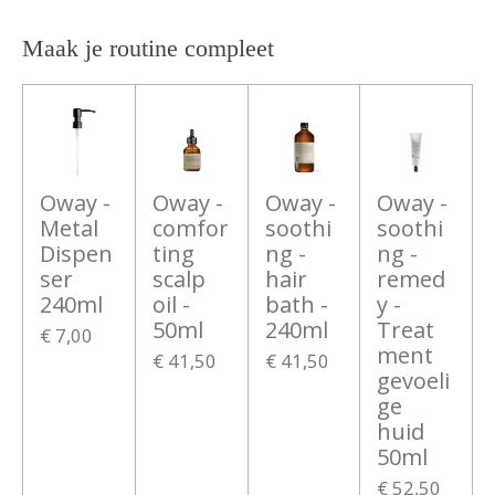
l
e
a
l
e
l
r
e
n
e
n
Maak je routine compleet
Oway -
Oway -
Oway -
Oway -
Metal
comfor
soothi
soothi
Dispen
ting
ng -
ng -
ser
scalp
hair
remed
240ml
oil -
bath -
y -
50ml
240ml
Treat
€ 7,00
ment
€ 41,50
€ 41,50
gevoeli
ge
huid
50ml
€ 52,50