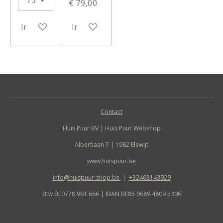
€ 79,00
In winkelwagen
In winkelwagen
Contact
Huis Puur BV | Huis Puur Webshop
Albertlaan 7 | 1982 Elewijt
www.huispuur.be
info@huispuur-shop.be
|
+32468143929
Btw BE0778.961.666 | IBAN BE85 0689 4809 5306