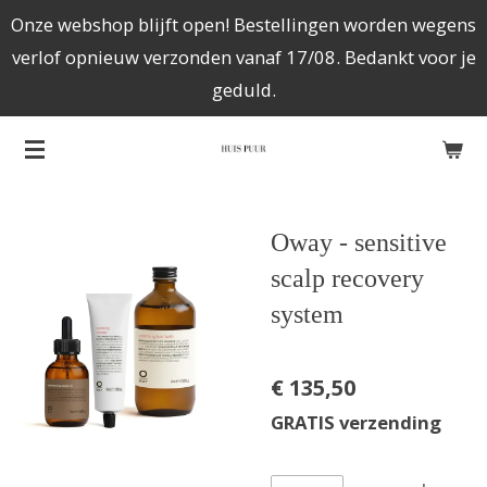
Onze webshop blijft open! Bestellingen worden wegens
Ga
verlof opnieuw verzonden vanaf 17/08. Bedankt voor je
direct
geduld.
naar
de
hoofdinhoud
Oway - sensitive
scalp recovery
system
€ 135,50
GRATIS verzending