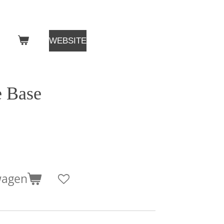
WEBSITE
e Base
wagen