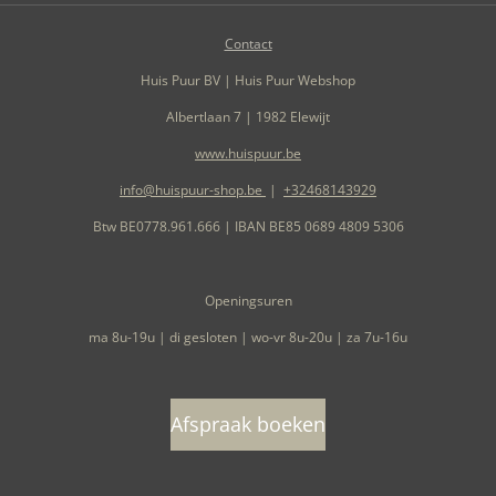
Contact
Huis Puur BV | Huis Puur Webshop
Albertlaan 7 | 1982 Elewijt
www.huispuur.be
info@huispuur-shop.be
|
+32468143929
Btw BE0778.961.666 | IBAN BE85 0689 4809 5306
Openingsuren
ma 8u-19u | di gesloten | wo-vr 8u-20u | za 7u-16u
Afspraak boeken