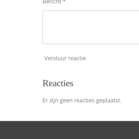
Bericht *
e
n
Verstuur reactie
Reacties
Er zijn geen reacties geplaatst.