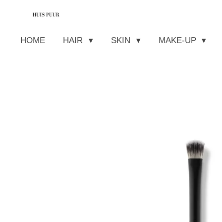
Ga
direct
HOME
HAIR
SKIN
MAKE-UP
naar
de
hoofdinhoud