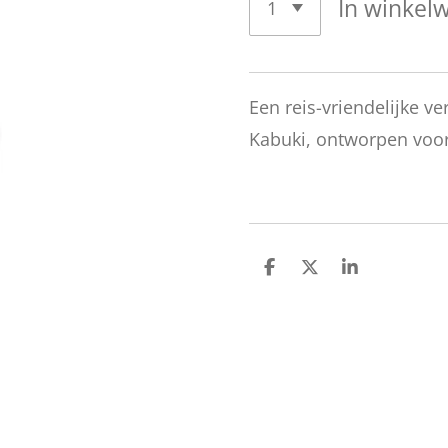
In winkel
Een reis-vriendelijke v
Kabuki, ontworpen voor
D
D
S
e
e
h
l
e
a
e
l
r
n
e