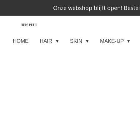
Onze webshop blijft open! Beste
Ga
direct
naar
de
HOME
HAIR
SKIN
MAKE-UP
hoofdinhoud