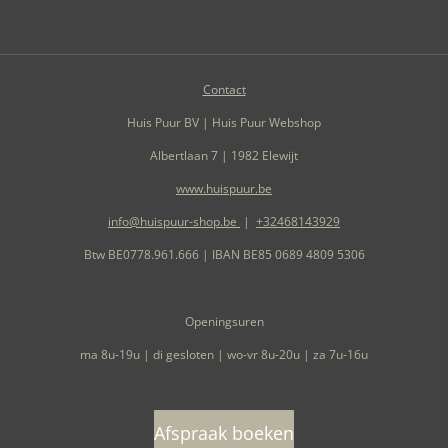
Contact
Huis Puur BV | Huis Puur Webshop
Albertlaan 7 | 1982 Elewijt
www.huispuur.be
info@huispuur-shop.be
|
+32468143929
Btw BE0778.961.666 | IBAN BE85 0689 4809 5306
Openingsuren
ma 8u-19u | di gesloten | wo-vr 8u-20u | za 7u-16u
Afspraak boeken