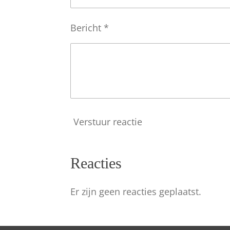
r
r
Bericht *
e
n
Verstuur reactie
Reacties
Er zijn geen reacties geplaatst.