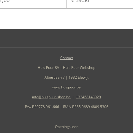
Contact
Huis Puur BV | Huis Puur Webshop
Albertlaan 7 | 1982 Elewijt
www.huispuur.be
info@huispuur-shop.be
|
+32468143929
Btw BE0778.961.666 | IBAN BE85 0689 4809 5306
Openingsuren