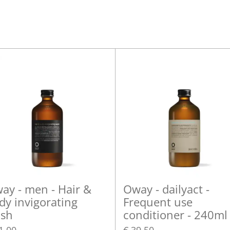
l
e
a
e
l
r
n
e
ay - men - Hair &
Oway - dailyact -
dy invigorating
Frequent use
sh
conditioner - 240ml
1,00
€ 39,50