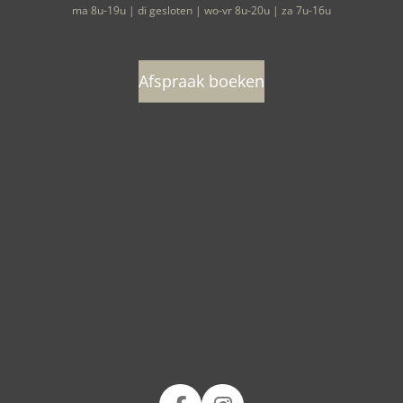
ma 8u-19u | di gesloten | wo-vr 8u-20u | za 7u-16u
Afspraak boeken
Volg ons op