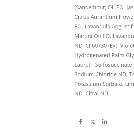
(Sandelhout) Oil EO, Ja
Citrus Aurantium Flowe
EO, Lavandula Angustif
Martini Oil EO, Lavandu
ND, CI 60730 (Ext. Viole
Hydrogenated Palm Gly
Laureth Sulfosuccinate 
Sodium Chloride ND, T
Potassium Sorbate, Lim
ND, Citral ND.
D
D
S
e
e
h