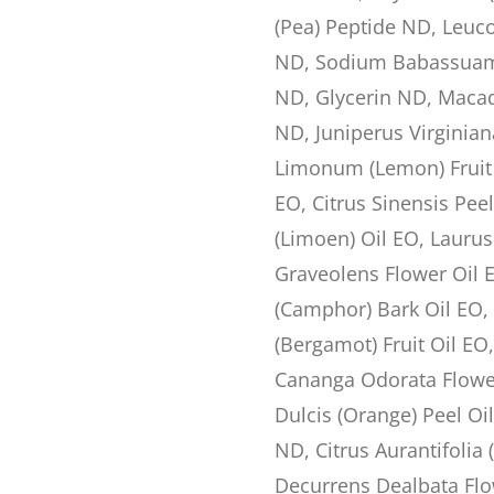
(Pea) Peptide ND, Leuc
ND, Sodium Babassuam
ND, Glycerin ND, Macad
ND, Juniperus Virginia
Limonum (Lemon) Fruit 
EO, Citrus Sinensis Peel
(Limoen) Oil EO, Laurus
Graveolens Flower Oi
(Camphor) Bark Oil EO,
(Bergamot) Fruit Oil EO,
Cananga Odorata Flower
Dulcis (Orange) Peel Oil
ND, Citrus Aurantifolia 
Decurrens Dealbata Fl