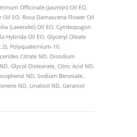
sminum Officinale (Jasmijn) Oil EO,
r Oil EO, Rosa Damascena Flower Oil
olia (Lavendel) Oil EO, Cymbopogon
la Hybrida Oil EO, Glyceryl Oleate
t 2), Polyquaternium-10,
cerides Citrate ND, Disodium
ND, Glycol Distearate, Citric Acid ND,
ocopherol ND, Sodium Benzoate,
onene ND, Linalool ND, Geraniol