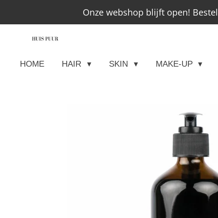
Onze webshop blijft open! Beste
Ga
direct
naar
de
HOME
HAIR
SKIN
MAKE-UP
hoofdinhoud