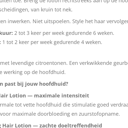
uiten toe. Breng de lotion rechtstreeks aan op de ho
scheidingen, van kruin tot nek.
en inwerken. Niet uitspoelen. Style het haar vervolge
kuur:
2 tot 3 keer per week gedurende 6 weken.
:
1 tot 2 keer per week gedurende 4 weken.
met levendige citroentonen. Een verkwikkende geurbel
e werking op de hoofdhuid.
n past bij jouw hoofdhuid?
Hair Lotion — maximale intensiteit
male tot vette hoofdhuid die stimulatie goed verdraa
 voor maximale doorbloeding en zuurstofopname.
g Hair Lotion — zachte doeltreffendheid