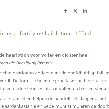
D
D
S
e
e
h
l
e
a
e
l
r
n
e
r loss - fortifying hair lotion - 100ml
e haarlotion voor voller en dichter haar
end als Densifying Remedy.
ichte haarlotion ondersteunt de hoofdhuid op follike
ordt. De formule helpt de groeifase van het haar te 
tie en ondersteunt zichtbaar voller, dichter en sterker
idii-stamcellen helpen de haarfollikels langer actief
. Paardenkastanje en pepermunt stimuleren de door