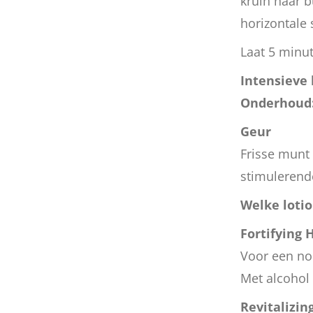
kruin naar b
horizontale 
Laat 5 minut
Intensieve 
Onderhoud
Geur
Frisse munt 
stimulerend
Welke lotio
Fortifying 
Voor een nor
Met alcohol
Revitalizin