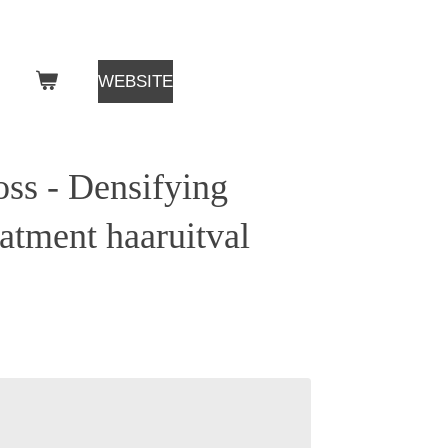
WEBSITE
oss - Densifying
atment haaruitval