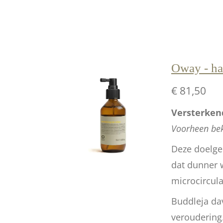
Oway - hai
€ 81,50
Versterkend
Voorheen bek
Deze doelger
dat dunner w
microcircula
Buddleja dav
veroudering