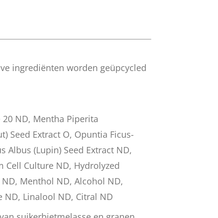
eve ingrediënten worden geüpcycled
 20 ND, Mentha Piperita
) Seed Extract O, Opuntia Ficus-
us Albus (Lupin) Seed Extract ND,
m Cell Culture ND, Hydrolyzed
d ND, Menthol ND, Alcohol ND,
ND, Linalool ND, Citral ND
 van suikerbietmelasse en granen.