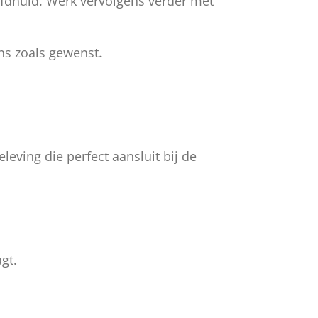
ofdhuid. Werk vervolgens verder met
ns zoals gewenst.
eving die perfect aansluit bij de
gt.