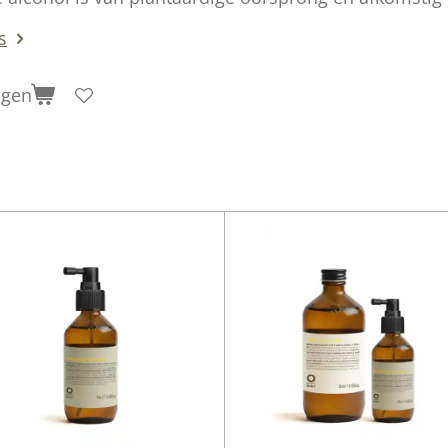
s
agen