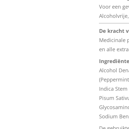
Voor een gev
Alcoholvrije
De kracht 
Medicinale 
en alle extr
Ingrediënt
Alcohol Den
(Peppermint
Indica Stem 
Pisum Sativ
Glycosamino
Sodium Benz
De gebruikt