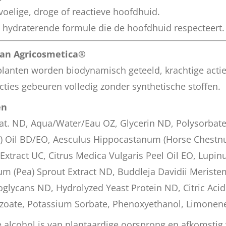
oelige, droge of reactieve hoofdhuid.
, hydraterende formule die de hoofdhuid respecteert.
van Agricosmetica®
planten worden biodynamisch geteeld, krachtige acti
acties gebeuren volledig zonder synthetische stoffen.
en
at. ND, Aqua/Water/Eau OZ, Glycerin ND, Polysorbate
) Oil BD/EO, Aesculus Hippocastanum (Horse Chestnut
Extract UC, Citrus Medica Vulgaris Peel Oil EO, Lupin
um (Pea) Sprout Extract ND, Buddleja Davidii Meriste
glycans ND, Hydrolyzed Yeast Protein ND, Citric Aci
oate, Potassium Sorbate, Phenoxyethanol, Limonene 
e alcohol is van plantaardige oorsprong en afkomstig