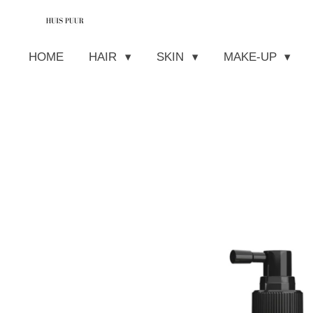
Ga
direct
HOME
HAIR
SKIN
MAKE-UP
naar
de
hoofdinhoud